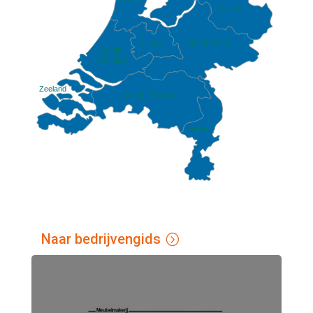
Overijssel
Gelderland
Utrecht
South
Holland
Zeeland
North Brabant
Limburg
Naar bedrijvengids