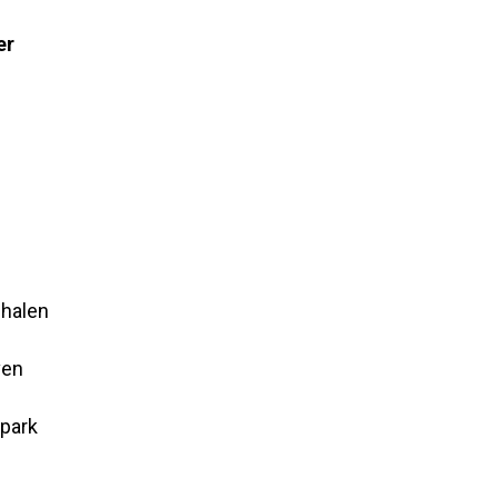
e
er
ghalen
ven
park