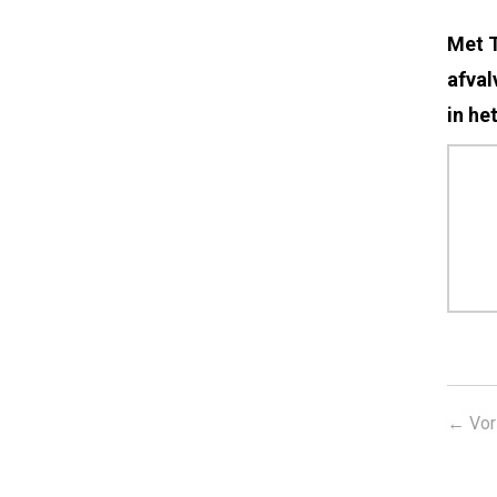
Met T
afval
in he
←
Vor