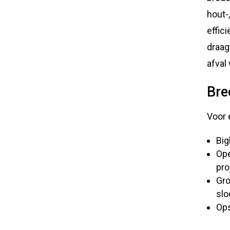
hout-
effic
draag
afval
Bre
Voor 
Big
Ope
pro
Gro
sl
Ops