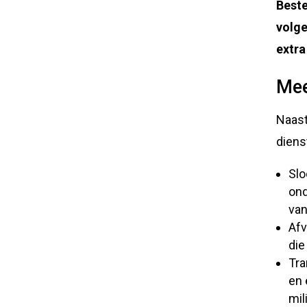
Beste
volge
extra
Mee
Naast
diens
Slo
ond
van
Afv
die
Tra
en 
mil