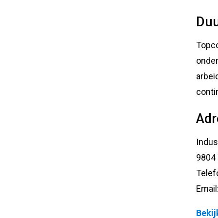
Duu
Topco
onder
arbei
conti
Adr
Indus
9804
Telef
Email
Bekij