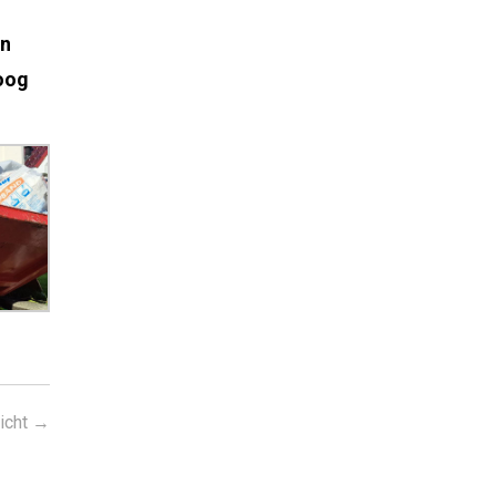
in
oog
icht
→