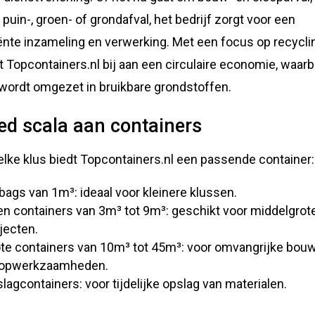
, puin-, groen- of grondafval, het bedrijf zorgt voor een
iënte inzameling en verwerking. Met een focus op recycli
t Topcontainers.nl bij aan een circulaire economie, waarb
 wordt omgezet in bruikbare grondstoffen.
ed scala aan containers
elke klus biedt Topcontainers.nl een passende container:
bags van 1m³: ideaal voor kleinere klussen.
n containers van 3m³ tot 9m³: geschikt voor middelgrot
jecten.
te containers van 10m³ tot 45m³: voor omvangrijke bouw
oopwerkzaamheden.
lagcontainers: voor tijdelijke opslag van materialen.