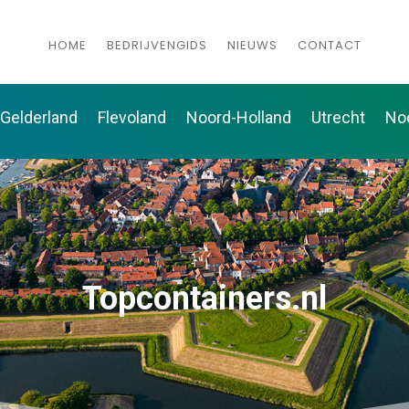
HOME
BEDRIJVENGIDS
NIEUWS
CONTACT
Gelderland
Flevoland
Noord-Holland
Utrecht
No
Topcontainers.nl