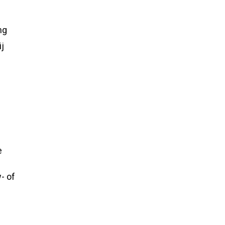
ng
ij
e
- of