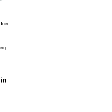
 tuin
ing
 in
n