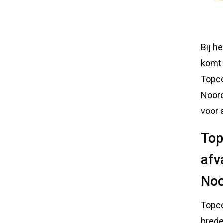
Bij h
komt 
Topco
Noord
voor 
Top
afv
Noo
Topco
brede