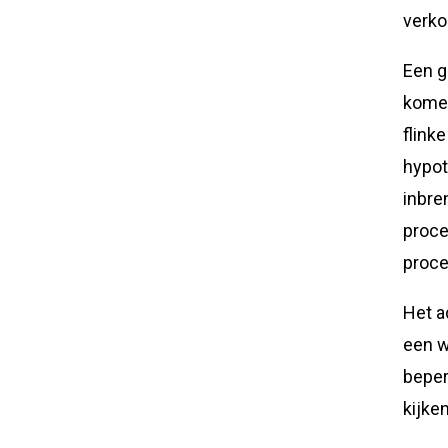
verko
Een g
komen
flink
hypot
inbre
proce
proce
Het a
een w
beper
kijken