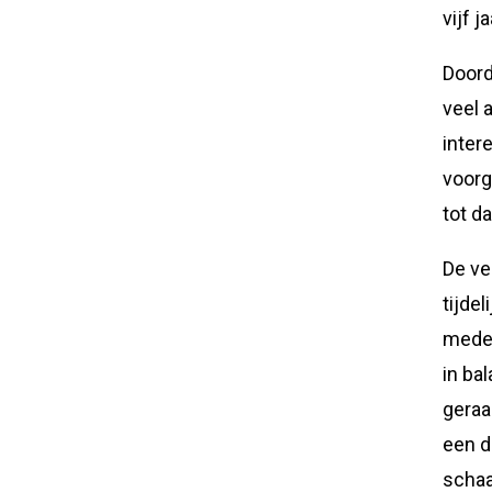
vijf j
Doord
veel 
inter
voorg
tot da
De ve
tijde
mede 
in ba
geraa
een d
schaa