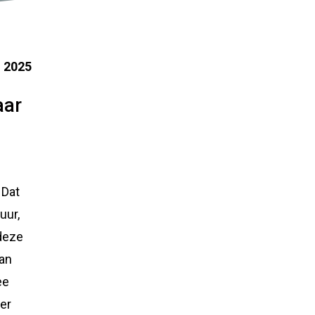
i 2025
aar
 Dat
uur,
 deze
van
ee
er