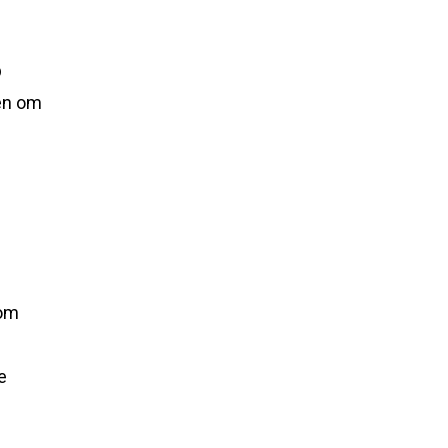
p
gen om
 om
e