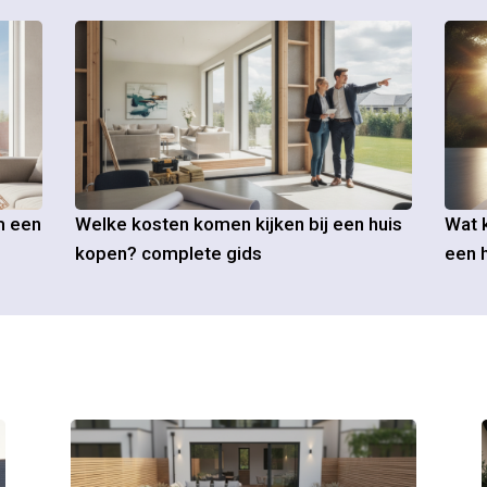
m een
Welke kosten komen kijken bij een huis
Wat k
kopen? complete gids
een h