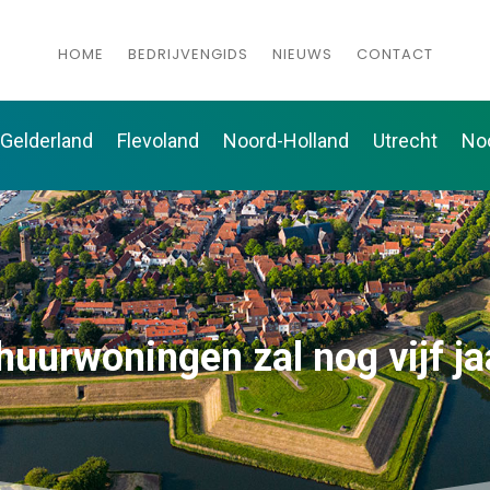
HOME
BEDRIJVENGIDS
NIEUWS
CONTACT
Gelderland
Flevoland
Noord-Holland
Utrecht
No
huurwoningen zal nog vijf j