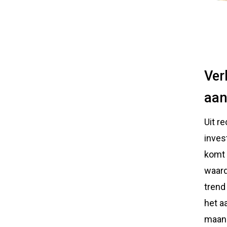
Ver
aa
Uit re
inves
komt 
waard
trend
het a
maand