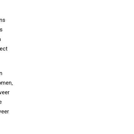
ens
rs
n
rect
n
komen,
weer
e
veer