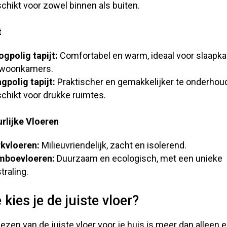
chikt voor zowel binnen als buiten.
t
gpolig tapijt:
Comfortabel en warm, ideaal voor slaapk
 woonkamers.
gpolig tapijt:
Praktischer en gemakkelijker te onderhou
chikt voor drukke ruimtes.
rlijke Vloeren
kvloeren:
Milieuvriendelijk, zacht en isolerend.
mboevloeren:
Duurzaam en ecologisch, met een unieke
straling.
 kies je de juiste vloer?
iezen van de juiste vloer voor je huis is meer dan alleen 