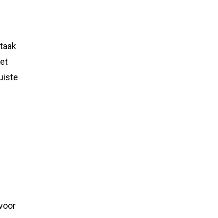
 taak
oet
uiste
 voor