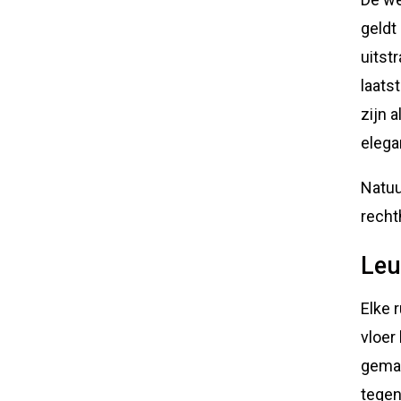
geldt
uitst
laats
zijn 
elegan
Natuur
recht
Leu
Elke 
vloer
gemak
tegen