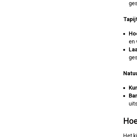
ges
Tapij
Hoo
en
Laa
ges
Natuu
Kur
Ba
uit
Hoe
Het k