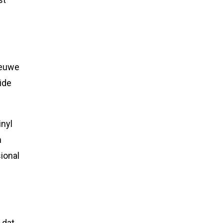
ieuwe
eide
inyl
n
ional
 dat