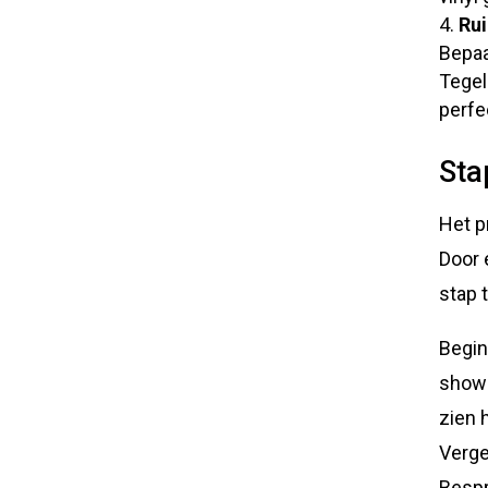
Rui
Bepaa
Tegel
perfe
Sta
Het p
Door 
stap 
Begin
showr
zien 
Verge
Bespr