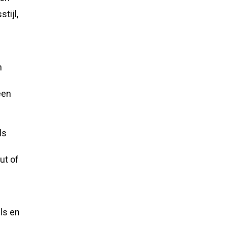
tijl,
n
een
ls
ut of
t
ls en