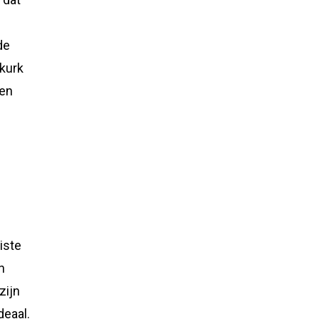
de
 kurk
een
uiste
n
zijn
deaal.