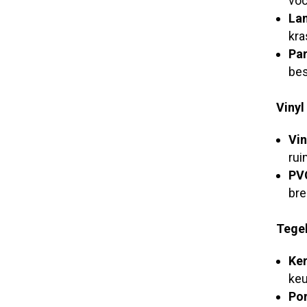
voc
La
kra
Par
bes
Vinyl
Vin
rui
PV
bre
Tege
Ker
keu
Por