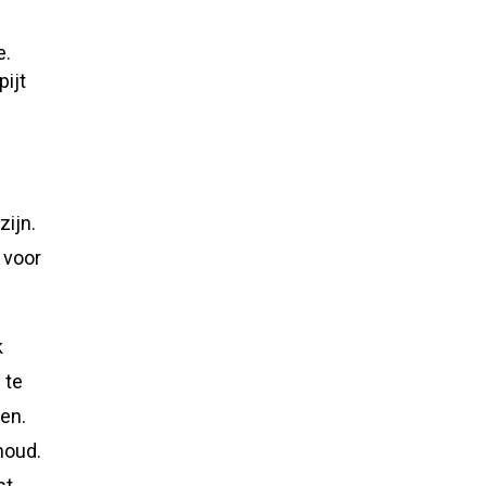
e.
pijt
zijn.
 voor
k
 te
ien.
houd.
st