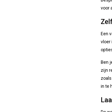
voor 
Zel
Een v
vloer
optie
Ben j
zijn 
zoals
in te
Laa
De we