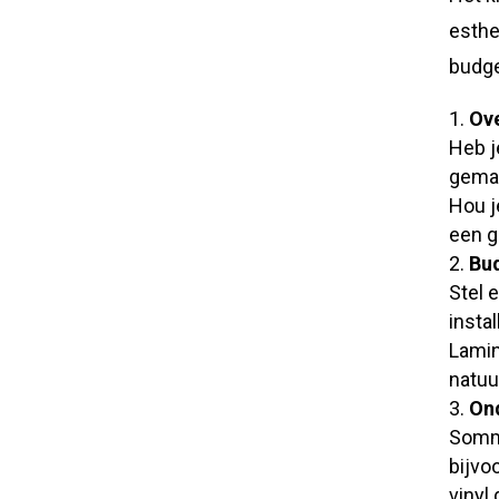
esthe
budge
Ove
Heb j
gemak
Hou j
een g
Bu
Stel 
insta
Lamin
natuu
On
Sommi
bijvo
vinyl