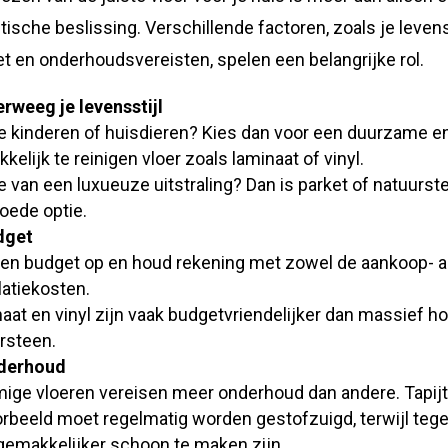
tische beslissing. Verschillende factoren, zoals je levenss
t en onderhoudsvereisten, spelen een belangrijke rol.
rweeg je levensstijl
e kinderen of huisdieren? Kies dan voor een duurzame e
kelijk te reinigen vloer zoals laminaat of vinyl.
e van een luxueuze uitstraling? Dan is parket of natuurst
oede optie.
dget
een budget op en houd rekening met zowel de aankoop- a
llatiekosten.
aat en vinyl zijn vaak budgetvriendelijker dan massief ho
rsteen.
derhoud
ge vloeren vereisen meer onderhoud dan andere. Tapij
orbeeld moet regelmatig worden gestofzuigd, terwijl tege
 gemakkelijker schoon te maken zijn.