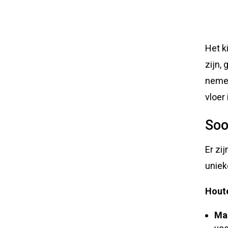
Het k
zijn,
neme
vloer
Soo
Er zi
uniek
Hout
Mas