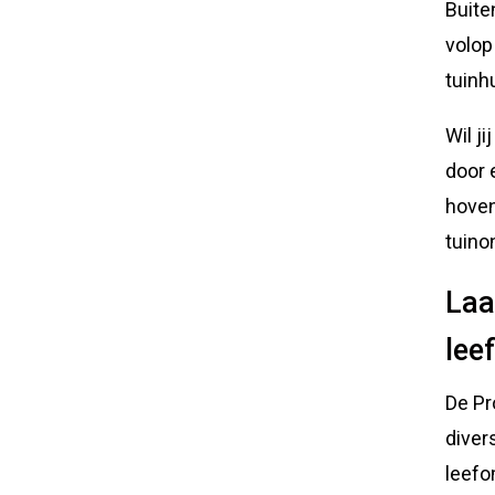
Buite
volop
tuinh
Wil j
door 
hoven
tuino
Laa
lee
De Pr
diver
leefo