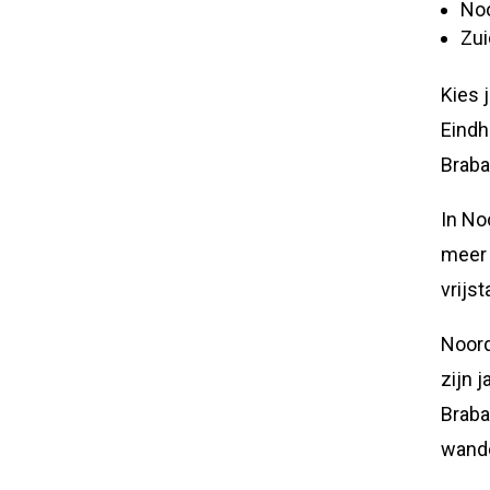
No
Zui
Kies 
Eindh
Braban
In No
meer 
vrijs
Noord
zijn 
Braba
wande