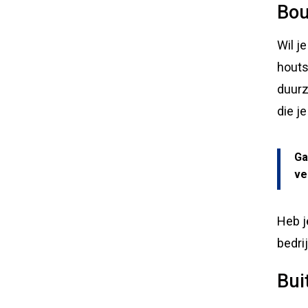
Bou
Wil j
houts
duurz
die j
Ga
ve
Heb j
bedri
Bui