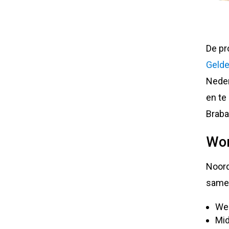
De pr
Gelde
Neder
en te
Braba
Won
Noord
same
We
Mi