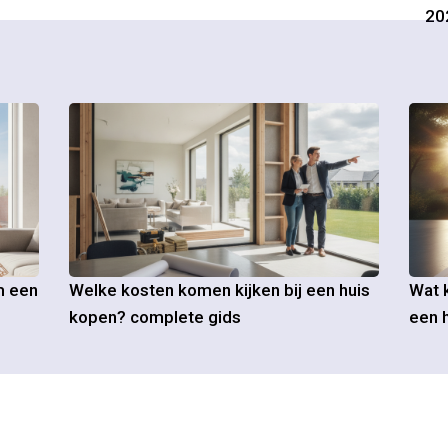
20
m een
Welke kosten komen kijken bij een huis
Wat k
kopen? complete gids
een h