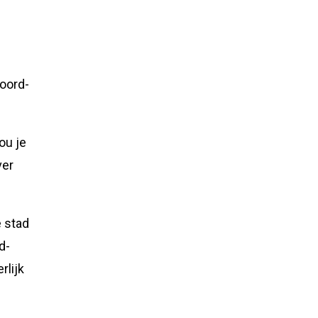
Noord-
ou je
ver
e stad
d-
rlijk