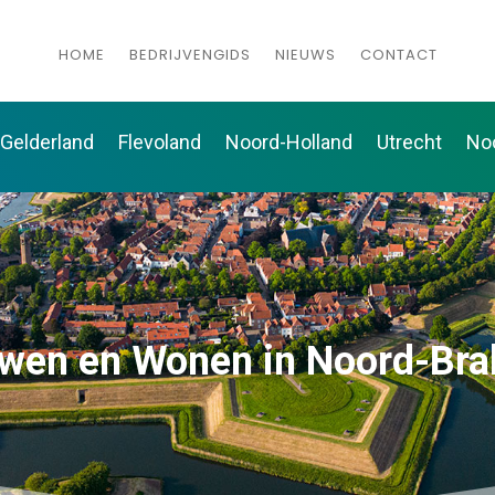
HOME
BEDRIJVENGIDS
NIEUWS
CONTACT
Gelderland
Flevoland
Noord-Holland
Utrecht
No
wen en Wonen in Noord-Bra