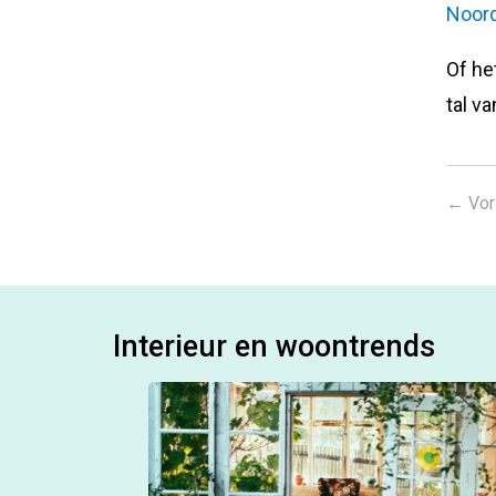
Noord
Of he
tal va
←
Vor
Interieur en woontrends