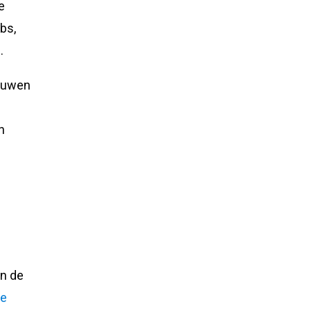
e
bs,
.
bouwen
n
e
n de
ie