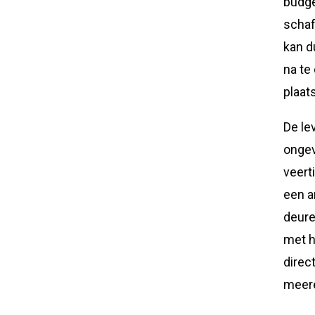
budge
schaf
kan d
na te
plaat
De le
ongev
veert
een a
deure
met h
direc
meere