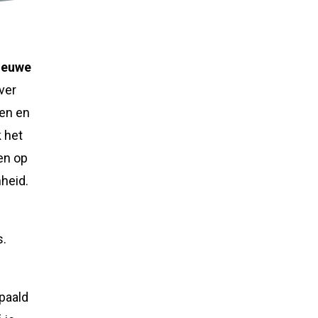
nieuwe
ver
men en
k het
een op
heid.
s.
paald