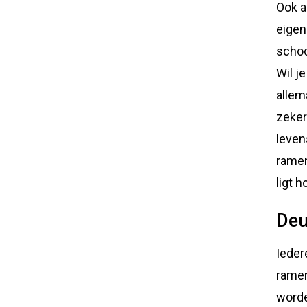
Ook a
eigen
schoo
Wil j
allem
zeker
leven
ramen
ligt 
Deu
Ieder
ramen
worde