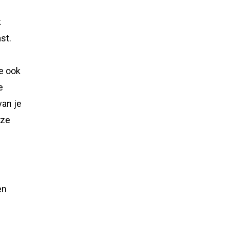
k
st.
je ook
e
van je
eze
en