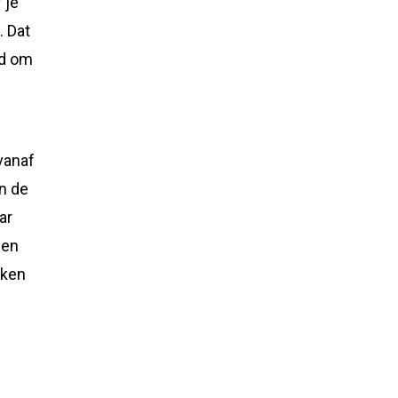
 je
. Dat
ed om
vanaf
en de
ar
 en
eken
e