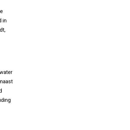
ge
 in
dt,
 water
rnaast
d
uding