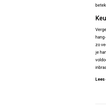
betek
Keu
Verge
hang-
zo vee
je ha
voldo
inbra
Lees 