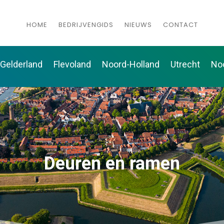
HOME
BEDRIJVENGIDS
NIEUWS
CONTACT
Gelderland
Flevoland
Noord-Holland
Utrecht
No
Deuren en ramen