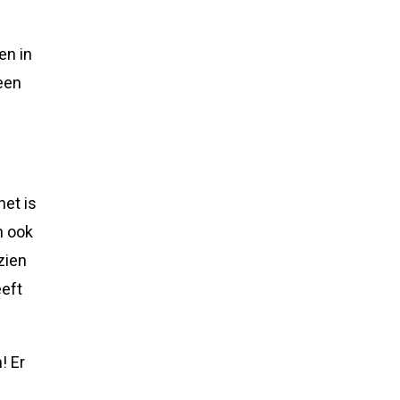
en in
 een
het is
n ook
zien
eeft
! Er