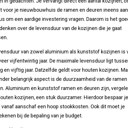
t in gedachten. Je vervangt direct een aantal kozijnen, of
t voor je nieuwbouwhuis de ramen en deuren ineens aan
us om een aardige investering vragen. Daarom is het go
 denken over de levensduur van de kozijnen die je gaat
sen.
vensduur van zowel aluminium als kunststof kozijnen is 
eer vijfentwintig jaar. De maximale levensduur ligt tuss
ig en vijftig jaar. Datzelfde geldt voor houten kozijnen. Ma
nder belangrijk aspect is de duurzaamheid van de ramen
n. Aluminium en kunststof ramen en deuren zijn, vergel
outen kozijnen, een stuk duurzamer. Hierdoor bespaar j
t vanaf aanschaf een hoop stookkosten. Ook dit moet je
kenen bij de bepaling van je budget.