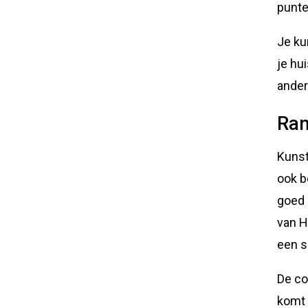
punte
Je ku
je hu
andere
Ram
Kunst
ook b
goed 
van H
een s
De co
komt 