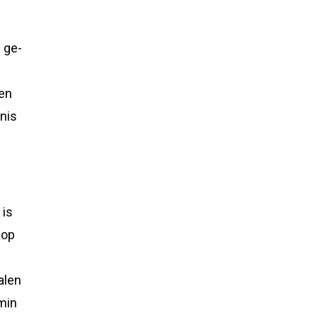
 ge-
een
nnis
 is
 op
alen
 min