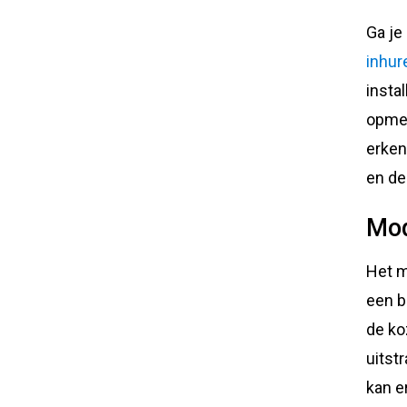
Ga je
inhur
instal
opmet
erken
en de
Mod
Het m
een b
de ko
uitst
kan e