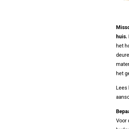
Missc
huis.
het h
deure
mater
het g
Lees 
aansc
Bepaa
Voor 