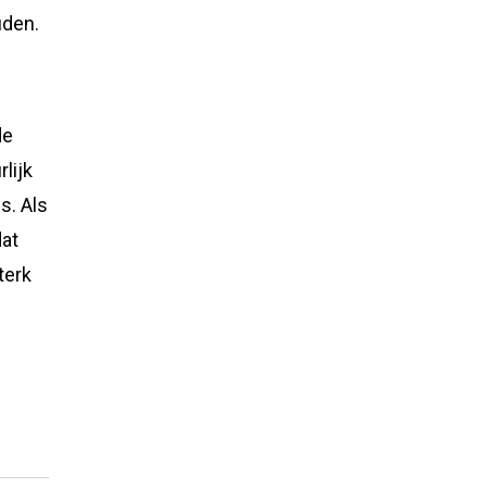
uden.
de
rlijk
is. Als
dat
terk