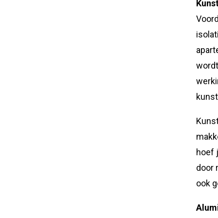
Kunst
Voord
isola
apart
wordt
werki
kunst
Kunst
makke
hoef 
door 
ook g
Alum