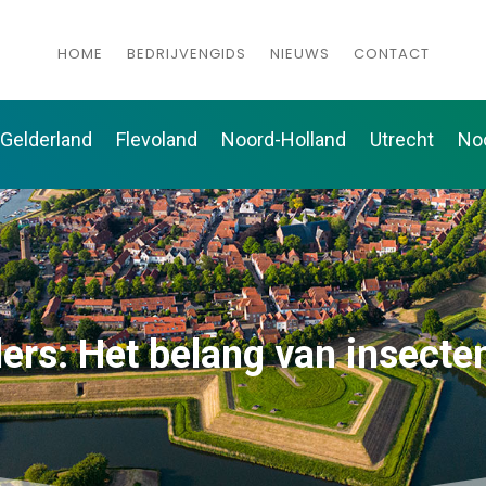
HOME
BEDRIJVENGIDS
NIEUWS
CONTACT
Gelderland
Flevoland
Noord-Holland
Utrecht
No
rs: Het belang van insecten 