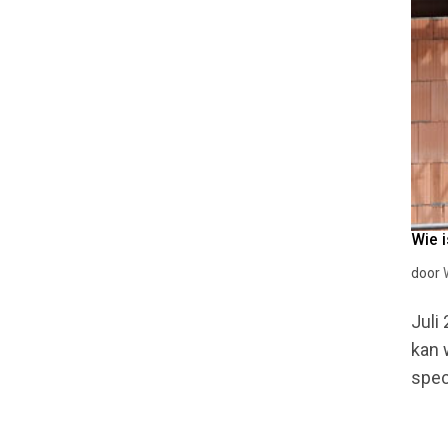
Wie i
door
Juli
kan 
spec