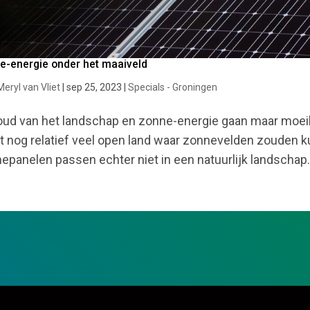
e-energie onder het maaiveld
Meryl van Vliet
|
sep 25, 2023
|
Specials - Groningen
ud van het landschap en zonne-energie gaan maar moei
t nog relatief veel open land waar zonnevelden zouden 
epanelen passen echter niet in een natuurlijk landschap