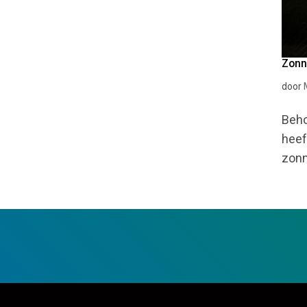
Zonn
door
Beho
heef
zonn