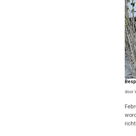
Besp
door
Febr
word
rich