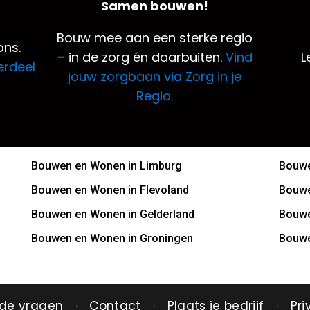
Samen bouwen!
Bouw mee aan een sterke regio
ns.
– in de zorg én daarbuiten.
Vind
L
erdeel
jouw zorgbaan via Zorg in je
Regio.
Bouwen en Wonen in Limburg
Bouwe
Bouwen en Wonen in Flevoland
Bouwe
Bouwen en Wonen in Gelderland
Bouwe
Bouwen en Wonen in Groningen
Bouwe
lde vragen
·
Contact
·
Plaats je bedrijf
·
Pri