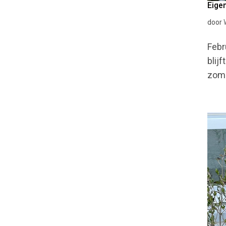
Eige
door
Febr
blij
zome