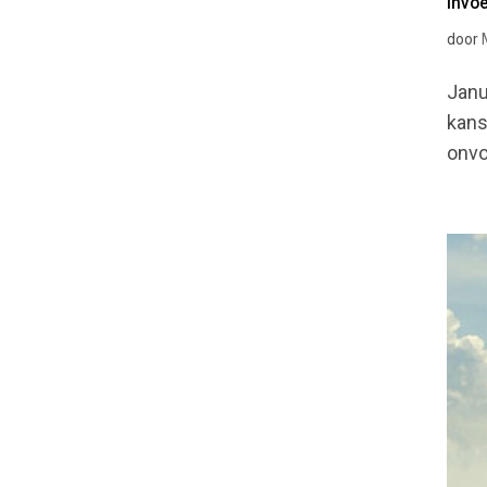
Invo
door
Janu
kans
onvo