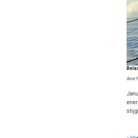
Belas
door
Janu
ener
stij
« Vo