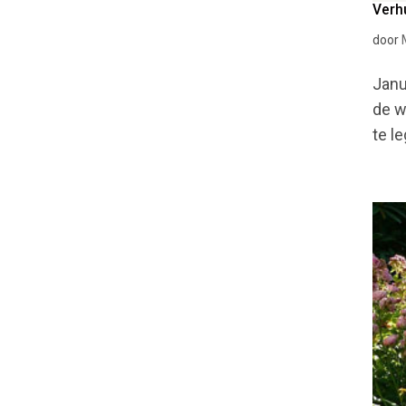
Verh
door
Janu
de w
te l