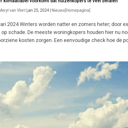
er klimaatlabel voorkomt dat huizenkopers te veel betalen
Meryl van Vliet
|
jan 25, 2024
|
Nieuws[Homepagina]
ari 2024 Winters worden natter en zomers heter; door 
 op schade. De meeste woningkopers houden hier nu nog
orziene kosten zorgen. Een eenvoudige check hoe de pote