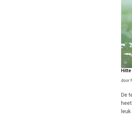
Hitte
door
De t
heet
leuk