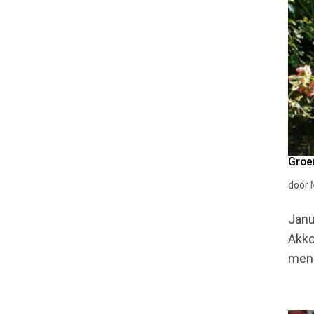
Groe
door
Janu
Akko
mens