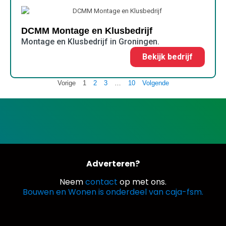
DCMM Montage en Klusbedrijf
Montage en Klusbedrijf in Groningen.
Bekijk bedrijf
Vorige
1
2
3
…
10
Volgende
Adverteren?
Neem
contact
op met ons.
Bouwen en Wonen is onderdeel van caja-fsm.