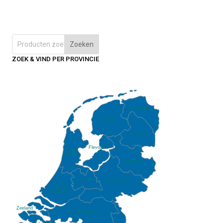
Zoeken
ZOEK & VIND PER PROVINCIE
Groningen
Fryslân
Drenthe
Flevoland
North
Holland
Overijssel
Gelderland
Utrecht
South
Holland
Zeeland
North Brabant