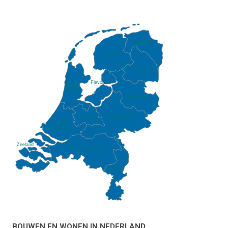
Groningen
Fryslân
Drenthe
Flevoland
North
Holland
Overijssel
Gelderland
Utrecht
South
Holland
Zeeland
North Brabant
Limburg
BOUWEN EN WONEN IN NEDERLAND