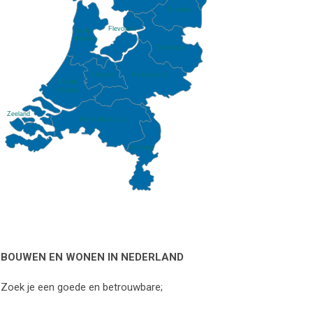
Drenthe
Flevoland
North
Holland
Overijssel
Gelderland
Utrecht
South
Holland
Zeeland
North Brabant
Limburg
BOUWEN EN WONEN IN NEDERLAND
Zoek je een goede en betrouwbare;