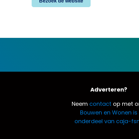
Bezoek de website
Adverteren?
Neem
contact
op met o
Bouwen en Wonen is
onderdeel van caja-fs