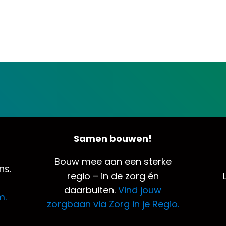
Samen bouwen!
Bouw mee aan een sterke
ns.
regio – in de zorg én
daarbuiten.
Vind jouw
m.
zorgbaan via Zorg in je Regio.