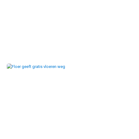
Ultiem genieten van het golfspel met de EziGolf Tourer
Floer geeft gratis vloeren weg