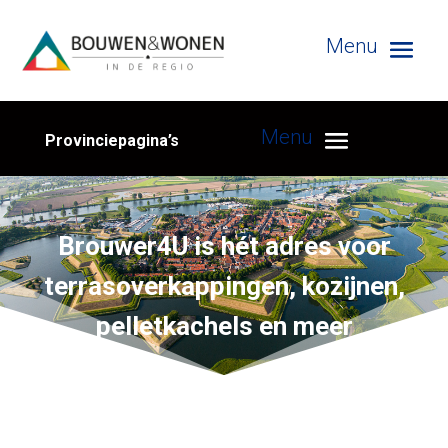
Provinciepagina’s
Brouwer4U is hét adres voor
terrasoverkappingen, kozijnen,
pelletkachels en meer