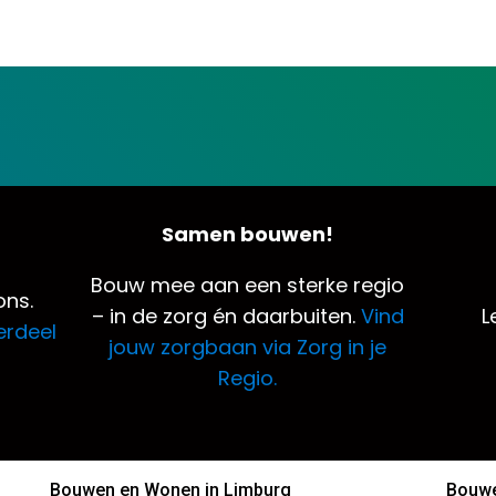
Samen bouwen!
Bouw mee aan een sterke regio
ns.
– in de zorg én daarbuiten.
Vind
L
erdeel
jouw zorgbaan via Zorg in je
Regio.
Bouwen en Wonen in Limburg
Bouwe