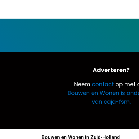
Adverteren?
Neem
contact
op met o
Bouwen en Wonen is ond
van caja-fsm.
Bouwen en Wonen in Zuid-Holland