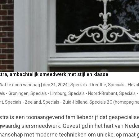
stra, ambachtelijk smeedwerk met stijl en klasse
Wat te doen vandaag
|
dec 21, 2024
|
Specials - Drenthe
,
Specials - Flevo
als - Groningen
,
Specials - Limburg
,
Specials - Noord-Brabant
,
Specials 
ht
,
Specials - Zeeland
,
Specials - Zuid-Holland
,
Specials BC (homepagin
stra is een toonaangevend familiebedrijf dat gespecialise
waardig siersmeedwerk. Gevestigd in het hart van Nederl
anschap met moderne technieken om unieke, op maat ge