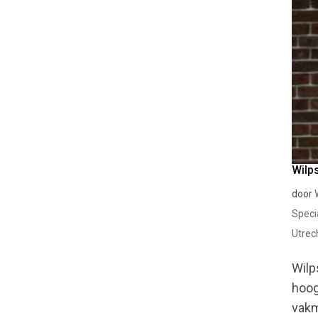
Wilp
door
Speci
Utrec
Wilp
hoog
vakm