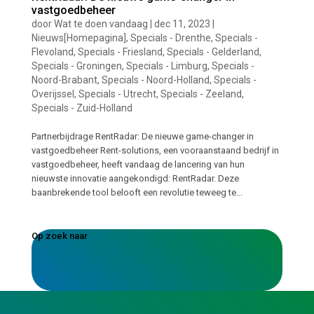
vastgoedbeheer
door
Wat te doen vandaag
|
dec 11, 2023
|
Nieuws[Homepagina]
,
Specials - Drenthe
,
Specials -
Flevoland
,
Specials - Friesland
,
Specials - Gelderland
,
Specials - Groningen
,
Specials - Limburg
,
Specials -
Noord-Brabant
,
Specials - Noord-Holland
,
Specials -
Overijssel
,
Specials - Utrecht
,
Specials - Zeeland
,
Specials - Zuid-Holland
Partnerbijdrage RentRadar: De nieuwe game-changer in
vastgoedbeheer Rent-solutions, een vooraanstaand bedrijf in
vastgoedbeheer, heeft vandaag de lancering van hun
nieuwste innovatie aangekondigd: RentRadar. Deze
baanbrekende tool belooft een revolutie teweeg te...
Op zoek naar