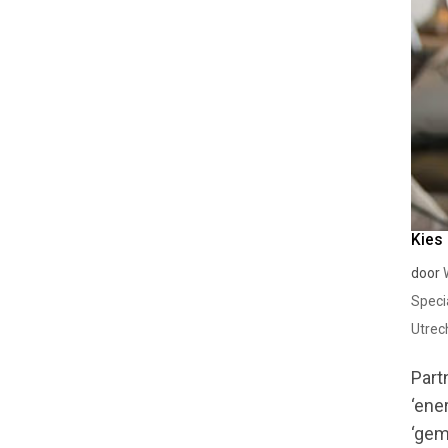
Kies
door
Speci
Utrec
Part
‘ene
‘gem