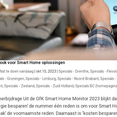
 ook voor Smart Home oplossingen
Wat te doen vandaag
|
okt 10, 2023
|
Specials - Drenthe
,
Specials - Flevo
als - Groningen
,
Specials - Limburg
,
Specials - Noord-Brabant
,
Specials 
ht
,
Specials - Zeeland
,
Specials - Zuid-Holland
,
Specials BC (homepagin
nerbijdrage Uit de GfK Smart Home Monitor 2023 blijkt da
rgie besparen’ de nummer één reden is om voor Smart H
ak’ de voornaamste reden. Daarnaast is ‘kosten besparen’