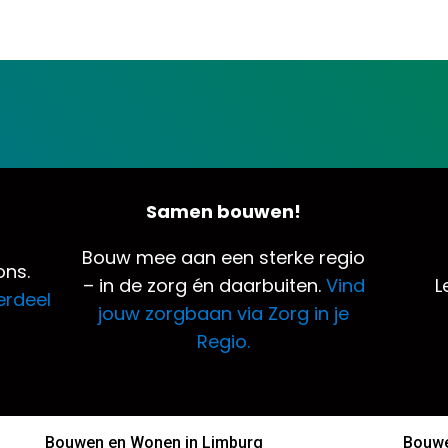
Samen bouwen!
Bouw mee aan een sterke regio
ns.
– in de zorg én daarbuiten.
Vind
L
erdeel
jouw zorgbaan via Zorg in je
Regio.
Bouwen en Wonen in Limburg
Bouwe