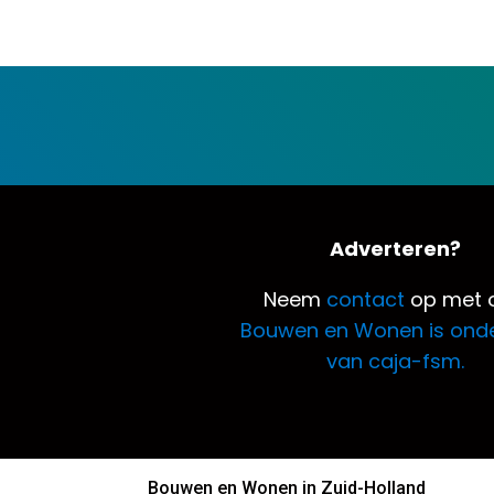
Adverteren?
Neem
contact
op met o
Bouwen en Wonen is ond
van caja-fsm.
Bouwen en Wonen in Zuid-Holland