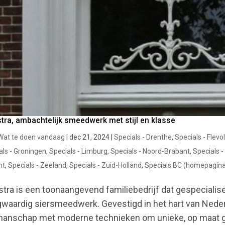
stra, ambachtelijk smeedwerk met stijl en klasse
Wat te doen vandaag
|
dec 21, 2024
|
Specials - Drenthe
,
Specials - Flevo
als - Groningen
,
Specials - Limburg
,
Specials - Noord-Brabant
,
Specials 
ht
,
Specials - Zeeland
,
Specials - Zuid-Holland
,
Specials BC (homepagin
stra is een toonaangevend familiebedrijf dat gespecialise
waardig siersmeedwerk. Gevestigd in het hart van Nederl
anschap met moderne technieken om unieke, op maat ge