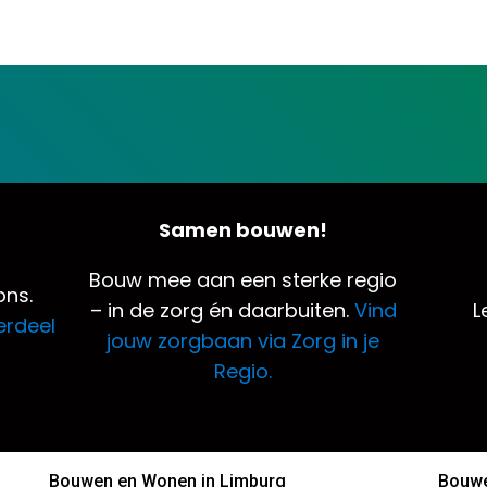
Samen bouwen!
Bouw mee aan een sterke regio
ns.
– in de zorg én daarbuiten.
Vind
L
erdeel
jouw zorgbaan via Zorg in je
Regio.
Bouwen en Wonen in Limburg
Bouwe