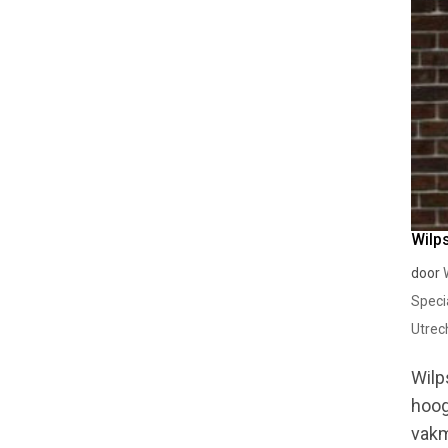
Wilp
door
Speci
Utrec
Wilp
hoog
vakm