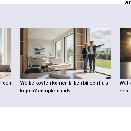
20
m een
Welke kosten komen kijken bij een huis
Wat k
kopen? complete gids
een h