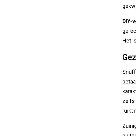
gekwe
DIY-v
gerec
Het is
Gez
Snuff
betaa
karak
zelfs
ruikt 
Zuini
buite