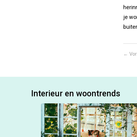
herin
je wo
buite
←
Vor
Interieur en woontrends