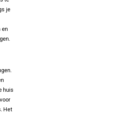
gs je
n en
egen.
ngen.
en
e huis
 voor
. Het