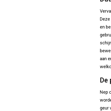
Verva
Deze 
en be
gebru
schij
beweg
aan e
welko
De 
Nep o
worde
geur 