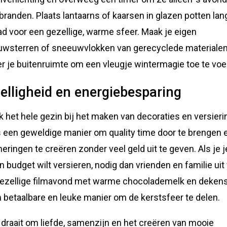
 branden. Plaats lantaarns of kaarsen in glazen potten lan
ad voor een gezellige, warme sfeer. Maak je eigen
wsterren of sneeuwvlokken van gerecyclede materiale
er je buitenruimte om een vleugje wintermagie toe te vo
elligheid en energiebesparing
k het hele gezin bij het maken van decoraties en versieri
s een geweldige manier om quality time door te brengen 
neringen te creëren zonder veel geld uit te geven. Als je j
n budget wilt versieren, nodig dan vrienden en familie uit
ezellige filmavond met warme chocolademelk en dekens
n betaalbare en leuke manier om de kerstsfeer te delen.
 draait om liefde, samenzijn en het creëren van mooie