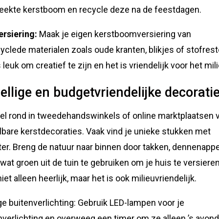
ekte kerstboom en recycle deze na de feestdagen.
ersiering:
Maak je eigen kerstboomversiering van
yclede materialen zoals oude kranten, blikjes of stofrest
 leuk om creatief te zijn en het is vriendelijk voor het mil
ellige en budgetvriendelijke decorati
el rond in tweedehandswinkels of online marktplaatsen 
lbare kerstdecoraties. Vaak vind je unieke stukken met
ter. Breng de natuur naar binnen door takken, dennenapp
 wat groen uit de tuin te gebruiken om je huis te versiere
niet alleen heerlijk, maar het is ook milieuvriendelijk.
ge buitenverlichting: Gebruik LED-lampen voor je
nverlichting en overweeg een timer om ze alleen ’s avond