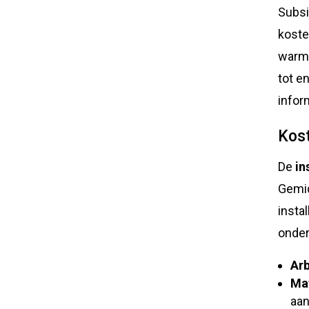
Subsi
koste
warmt
tot e
infor
Kost
De
in
Gemid
instal
onder
Arb
Mat
aan