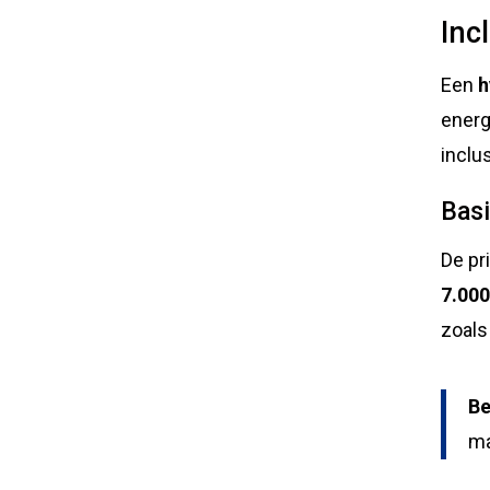
Incl
Een
h
energ
inclu
Bas
De pr
7.00
zoals
Be
ma