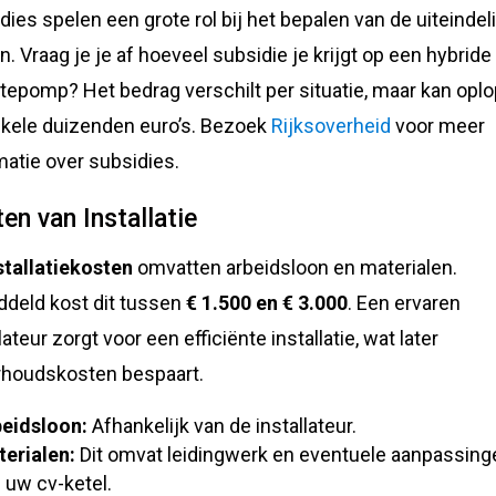
dies spelen een grote rol bij het bepalen van de uiteindel
n. Vraag je je af hoeveel subsidie je krijgt op een hybride
epomp? Het bedrag verschilt per situatie, maar kan opl
nkele duizenden euro’s. Bezoek
Rijksoverheid
voor meer
matie over subsidies.
en van Installatie
stallatiekosten
omvatten arbeidsloon en materialen.
deld kost dit tussen
€ 1.500 en € 3.000
. Een ervaren
lateur zorgt voor een efficiënte installatie, wat later
houdskosten bespaart.
eidsloon:
Afhankelijk van de installateur.
erialen:
Dit omvat leidingwerk en eventuele aanpassing
 uw cv-ketel.