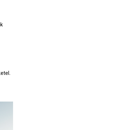
ok
etel.