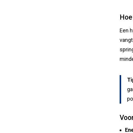
Hoe
Een h
vangt
sprin
minde
Ti
ga
po
Voo
En