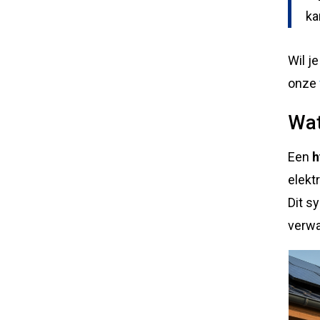
ka
Wil j
onze
Wat
Een
h
elekt
Dit s
verwa