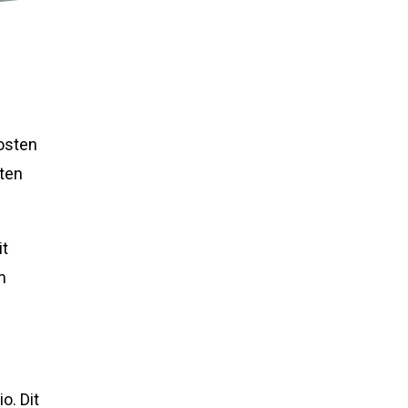
kosten
tten
it
m
o. Dit