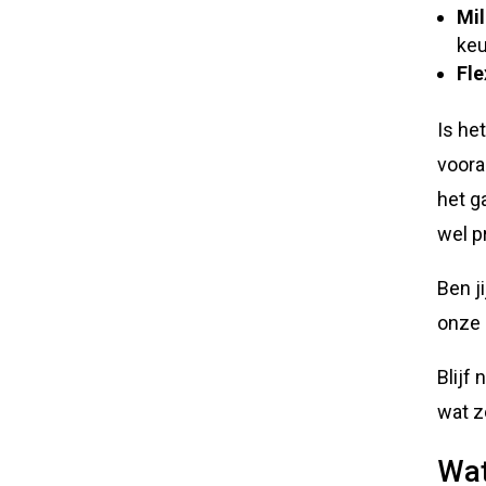
Mil
keu
Fle
Is he
voora
het g
wel p
Ben j
onze
Blijf
wat z
Wat