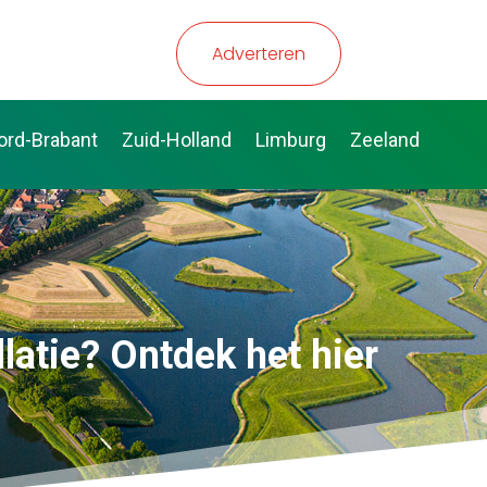
Adverteren
ord-Brabant
Zuid-Holland
Limburg
Zeeland
latie? Ontdek het hier