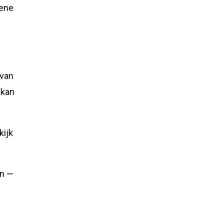
oene
 van
kan
kijk
en —