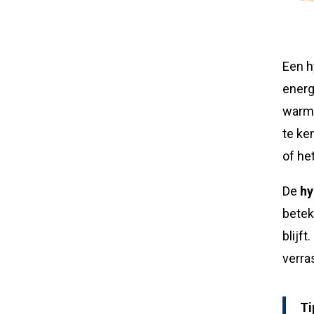
Een h
energ
warmt
te ke
of he
De
hy
betek
blijf
verra
Ti