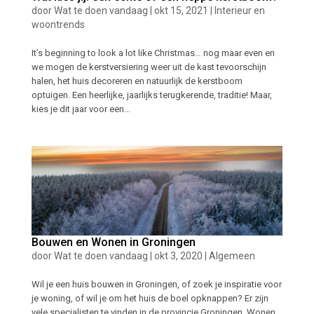
door
Wat te doen vandaag
|
okt 15, 2021
|
Interieur en
woontrends
It’s beginning to look a lot like Christmas… nog maar even en
we mogen de kerstversiering weer uit de kast tevoorschijn
halen, het huis decoreren en natuurlijk de kerstboom
optuigen. Een heerlijke, jaarlijks terugkerende, traditie! Maar,
kies je dit jaar voor een...
Bouwen en Wonen in Groningen
door
Wat te doen vandaag
|
okt 3, 2020
|
Algemeen
Wil je een huis bouwen in Groningen, of zoek je inspiratie voor
je woning, of wil je om het huis de boel opknappen? Er zijn
vele specialisten te vinden in de provincie Groningen. Wonen