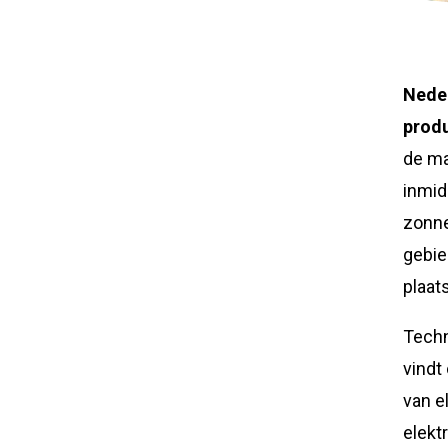
Nede
produ
de ma
inmid
zonne
gebie
plaats
Techn
vindt
van el
elektr