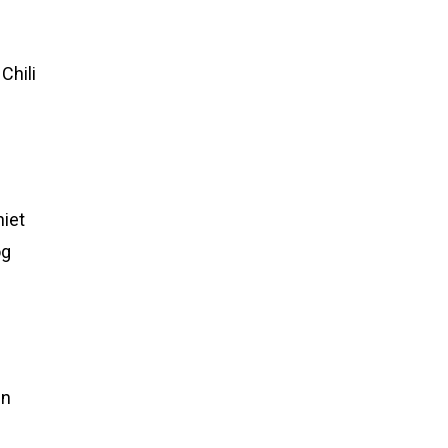
Chili
niet
og
in