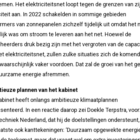
emen. Het elektriciteitsnet loopt tegen de grenzen van zi
iteit aan. In 2022 schakelden in sommige gebieden
mers van zonnepanelen zichzelf tijdelijk uit omdat het n
ijk was om stroom te leveren aan het net. Hoewel de
heerders druk bezig zijn met het vergroten van de capaci
et elektriciteitsnet, zullen zulke situaties zich de komen
 waarschijnlijk vaker voordoen. Dat zal de groei van het g
duurzame energie afremmen.
ieuze plannen van het kabinet
abinet heeft onlangs ambitieuze klimaatplannen
senteerd. In een reactie daarop zei Doekle Terpstra, voor
echniek Nederland, dat hij de doelstellingen ondersteunt
laatste ook kanttekeningen: ‘Duurzaam opgewekte energi
 de toekomst, maar dat vraagt wel om extra investeringen