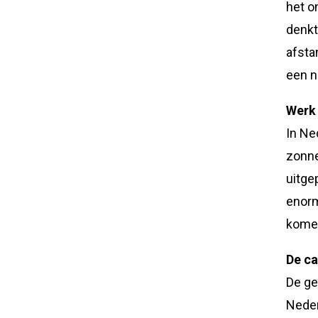
het o
denkt
afsta
een n
Werk
In Ne
zonne
uitge
enorm
komen
De ca
De ge
Neder