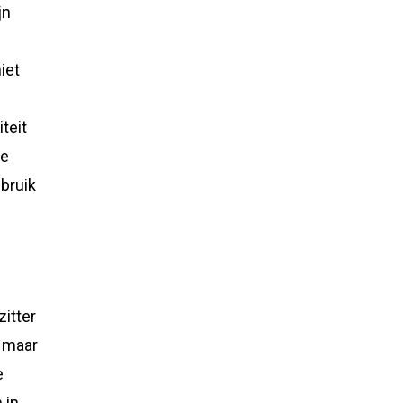
jn
iet
teit
de
ebruik
zitter
, maar
e
 in