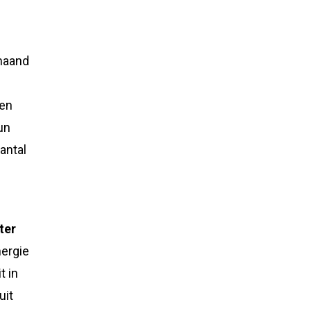
maand
ren
un
aantal
ter
nergie
t in
uit