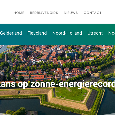
HOME
BEDRIJVENGIDS
NIEUWS
CONTACT
Gelderland
Flevoland
Noord-Holland
Utrecht
No
kans op zonne-energierecord