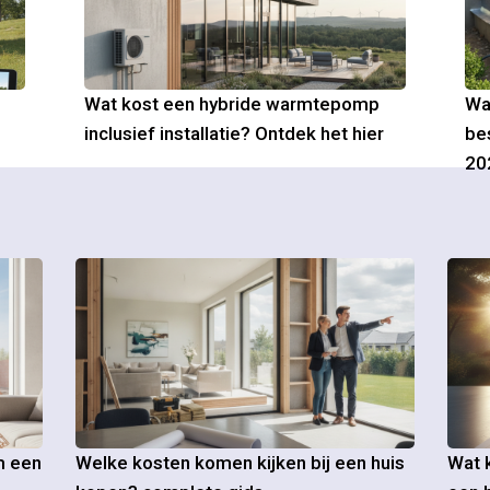
Wat kost een hybride warmtepomp
Wa
inclusief installatie? Ontdek het hier
be
20
m een
Welke kosten komen kijken bij een huis
Wat k