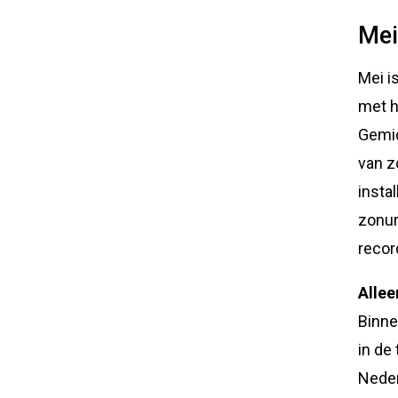
Mei
Mei i
met h
Gemid
van z
instal
zonur
recor
Allee
Binne
in de 
Neder