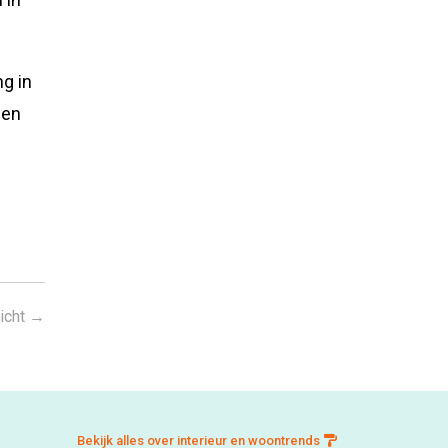
g in
een
icht
→
Bekijk alles over interieur en woontrends