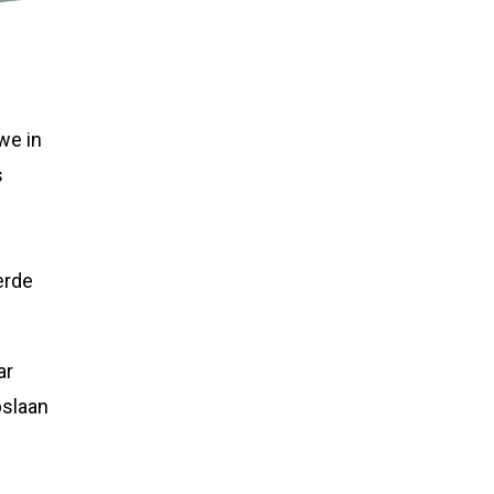
we in
s
erde
ar
pslaan