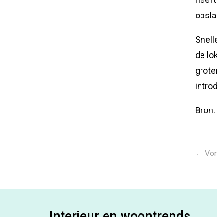
opsla
Snell
de lo
grote
intro
Bron
←
Vor
Interieur en woontrends