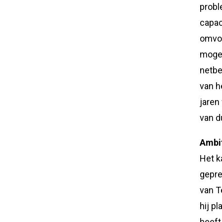
probl
capac
omvor
mogel
netbe
van h
jaren
van 
Ambit
Het k
gepre
van T
hij p
heeft