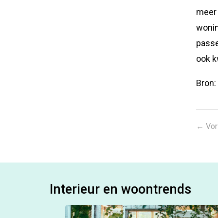
meer 
wonin
passe
ook kw
Bron
←
Vor
Interieur en woontrends