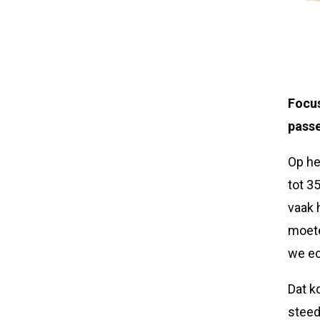
Focus
pass
Op he
tot 3
vaak 
moete
we ec
Dat k
steed