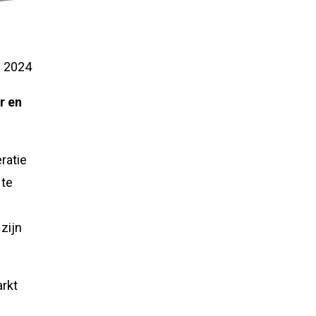
 2024
r en
ratie
 te
zijn
arkt