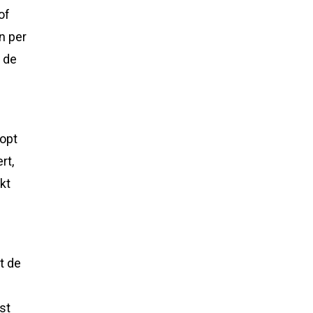
of
n per
 de
n
oopt
rt,
kt
t de
st