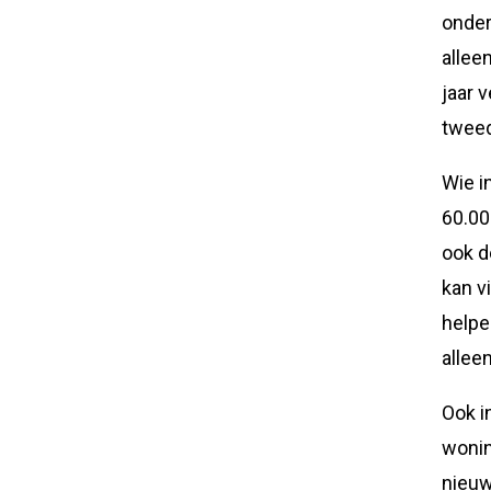
onder
allee
jaar 
tweed
Wie in
60.00
ook d
kan v
helpe
allee
Ook i
wonin
nieuw