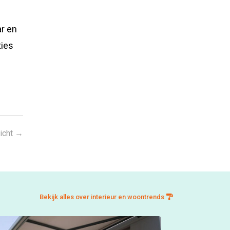
r en
ties
icht
→
Bekijk alles over interieur en woontrends