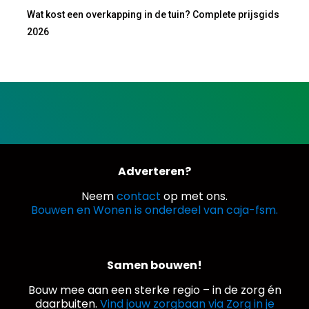
Wat kost een overkapping in de tuin? Complete prijsgids
2026
Adverteren?
Neem
contact
op met ons.
Bouwen en Wonen is onderdeel van caja-fsm.
Samen bouwen!
Bouw mee aan een sterke regio – in de zorg én
daarbuiten.
Vind jouw zorgbaan via Zorg in je