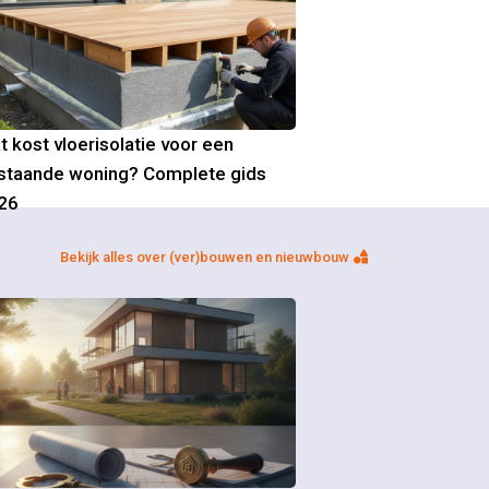
t kost vloerisolatie voor een
staande woning? Complete gids
26
Bekijk alles over (ver)bouwen en nieuwbouw