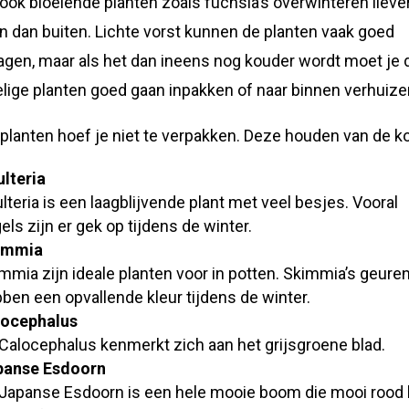
ook bloeiende planten zoals fuchsia’s overwinteren lieve
n dan buiten. Lichte vorst kunnen de planten vaak goed
agen, maar als het dan ineens nog kouder wordt moet je 
lige planten goed gaan inpakken of naar binnen verhuize
planten hoef je niet te verpakken. Deze houden van de k
lteria
lteria is een laagblijvende plant met veel besjes. Vooral
els zijn er gek op tijdens de winter.
immia
mmia zijn ideale planten voor in potten. Skimmia’s geure
ben een opvallende kleur tijdens de winter.
locephalus
Calocephalus kenmerkt zich aan het grijsgroene blad.
panse Esdoorn
Japanse Esdoorn is een hele mooie boom die mooi rood 