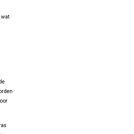
 wat
ade
worden
door
ras