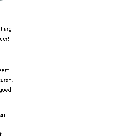
t erg
eer!
leem.
turen.
 goed
men
t