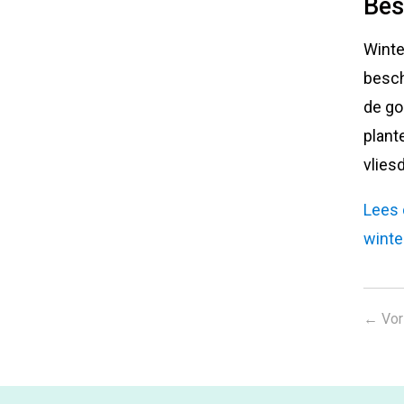
Bes
Winte
besch
de go
plant
vlies
Lees 
winte
←
Vor