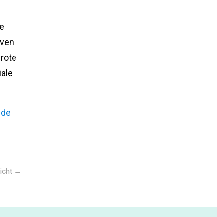
te
jven
grote
iale
 de
icht
→