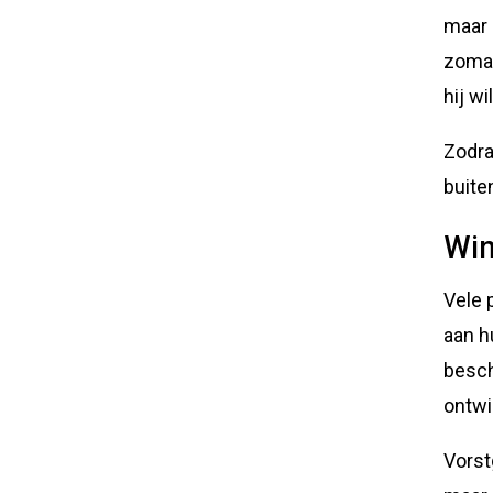
maar 
zomaa
hij wi
Zodra
buite
Win
Vele 
aan h
besch
ontwi
Vorst