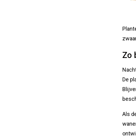
Plant
zwaar
Zo 
Nacht
De pl
Blijv
besc
Als d
wanen
ontwi