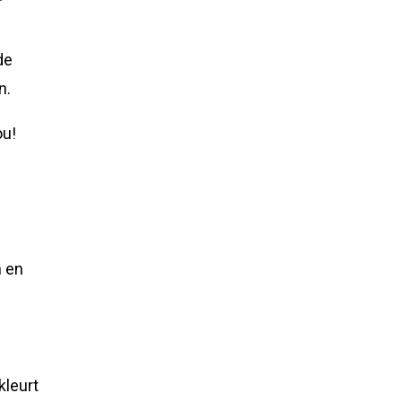
r
de
n.
ou!
n en
kleurt