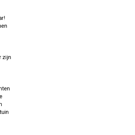
ar!
nen
 zijn
nten
te
n
tuin