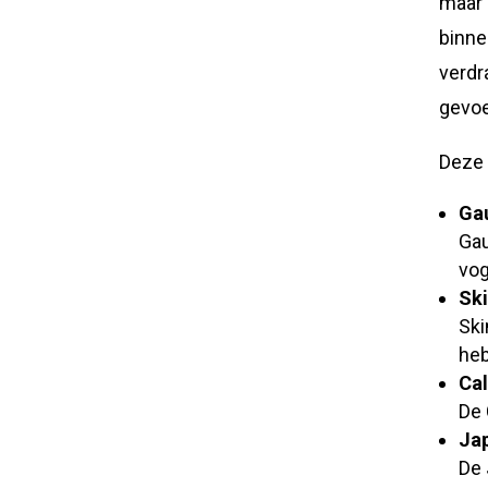
maar 
binne
verdr
gevoe
Deze 
Gau
Gau
vog
Sk
Ski
heb
Ca
De 
Ja
De 