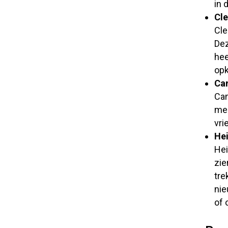
in 
Cl
Cle
Dez
hee
opk
Ca
Cam
mee
vri
He
Hei
zie
tre
nie
of 