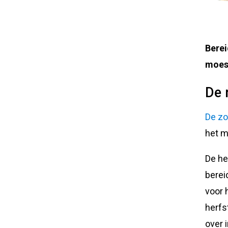
Berei
moes
De 
De z
het m
De he
berei
voor 
herfs
over 