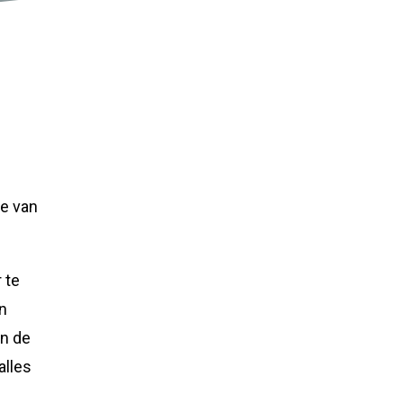
de van
 te
n
in de
alles