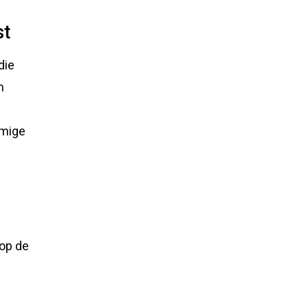
st
die
n
mmige
 op de