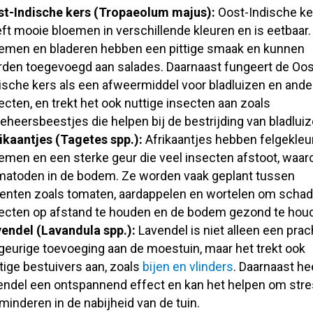
t-Indische kers (Tropaeolum majus):
Oost-Indische ke
ft mooie bloemen in verschillende kleuren en is eetbaar.
emen en bladeren hebben een pittige smaak en kunnen
den toegevoegd aan salades. Daarnaast fungeert de Oos
ische kers als een afweermiddel voor bladluizen en ande
ecten, en trekt het ook nuttige insecten aan zoals
veheersbeestjes die helpen bij de bestrijding van bladluiz
ikaantjes (Tagetes spp.):
Afrikaantjes hebben felgekleu
emen en een sterke geur die veel insecten afstoot, waar
atoden in de bodem. Ze worden vaak geplant tussen
enten zoals tomaten, aardappelen en wortelen om schad
ecten op afstand te houden en de bodem gezond te hou
endel (Lavandula spp.):
Lavendel is niet alleen een prac
geurige toevoeging aan de moestuin, maar het trekt ook
tige bestuivers aan, zoals
bijen en vlinders
. Daarnaast he
endel een ontspannend effect en kan het helpen om stre
minderen in de nabijheid van de tuin.