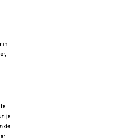
 in
er,
 te
un je
an de
aar