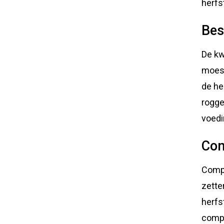
herfs
Bes
De kw
moest
de he
rogge
voedi
Com
Compo
zette
herfs
compo