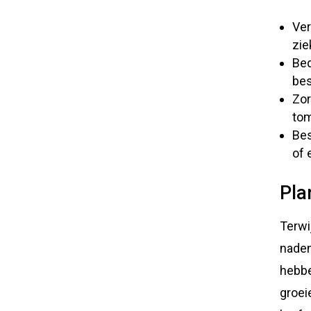
Ver
zie
Bed
bes
Zor
tom
Bes
of 
Pla
Terwi
naden
hebbe
groei