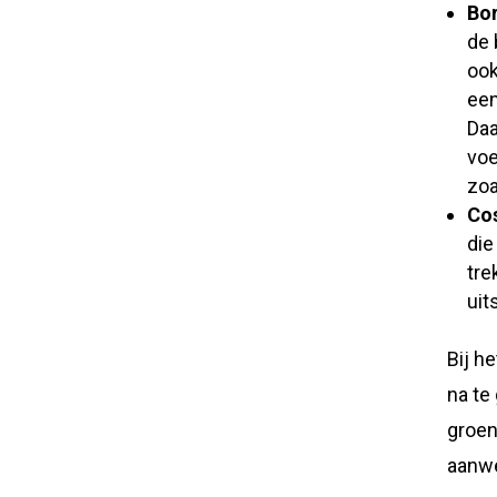
Bor
de 
ook
een
Daa
voe
zoa
Co
die
tre
uit
Bij h
na te
groen
aanwe