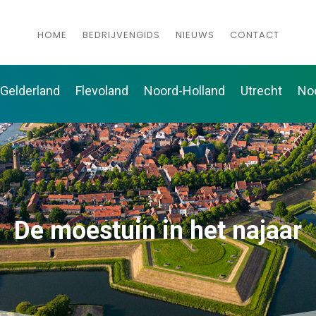
HOME
BEDRIJVENGIDS
NIEUWS
CONTACT
Gelderland
Flevoland
Noord-Holland
Utrecht
No
De moestuin in het najaar