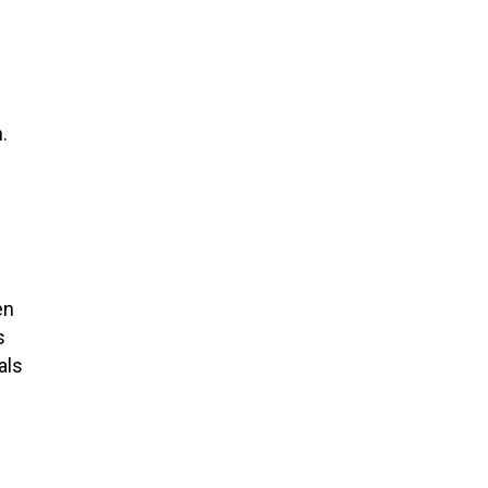
.
en
s
als