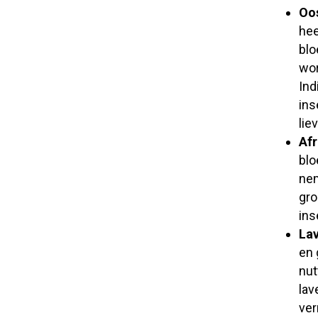
Oos
hee
blo
wor
Ind
ins
lie
Afr
blo
nem
gro
ins
Lav
en 
nut
lav
ver