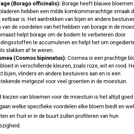
age (Borago officinalis):
Borage heeft blauwe bloemen
bladeren hebben een milde komkommerachtige smaak d
 eetbaar is. Het aantrekken van bijen en andere bestuiver
 van de voordelen van het hebben van borage in de moes
rnaast helpt borage om de bodem te verbeteren door
dingsstoffen te accumuleren en helpt het om ongediert
ls slakken af te weren.
smea (Cosmos bipinnatus):
Cosmea is een prachtige b
 bloeit in verschillende kleuren, zoals roze, wit en rood. H
kt bijen, vlinders en andere bestuivers aan en is een
stekende metgezel voor veel groenten in de moestuin.
et kiezen van bloemen voor de moestuin is het altijd goe
 gaan welke specifieke voordelen elke bloem biedt en we
ten en fruit er in de buurt zullen profiteren van hun
zigheid.