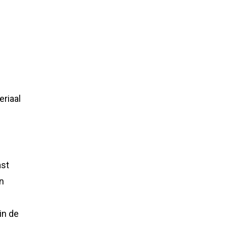
riaal
ast
n
in de