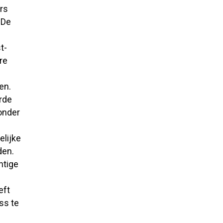
rs
 De
t-
re
en.
rde
onder
elijke
den.
htige
eft
ss te