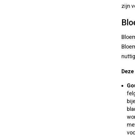
zijn 
Blo
Bloem
Bloem
nutti
Deze 
Gou
fel
bij
bla
wor
met
vo