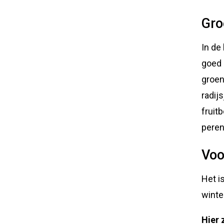
Gro
In de
goed 
groent
radij
fruit
pere
Voo
Het i
winte
Hier 