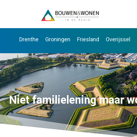
Drenthe
Groningen
Friesland
Overijssel
Niet familielening maar w