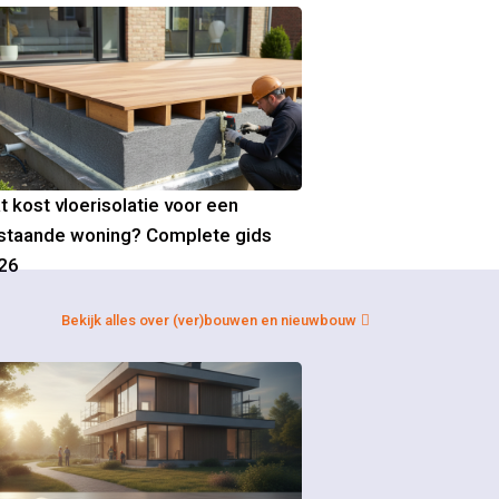
t kost vloerisolatie voor een
staande woning? Complete gids
26
Bekijk alles over (ver)bouwen en nieuwbouw