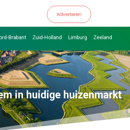
Adverteren
ord-Brabant
Zuid-Holland
Limburg
Zeeland
eem in huidige huizenmarkt