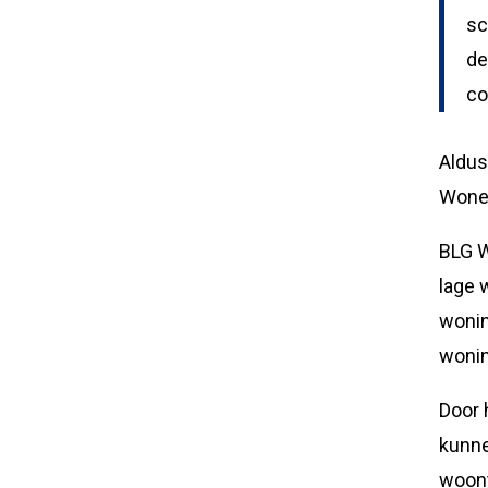
sc
de
co
Aldus
Wonen
BLG W
lage 
wonin
woni
Door 
kunne
woont