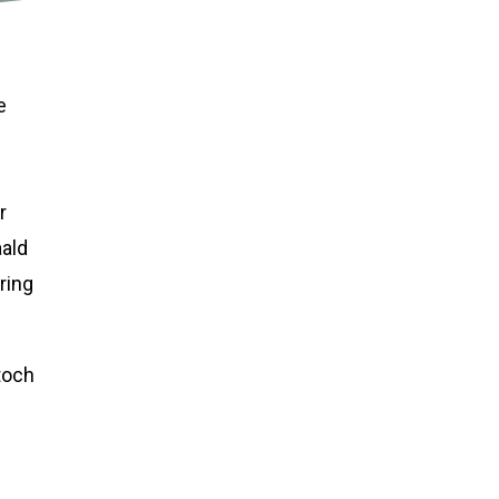
e
r
aald
ring
toch