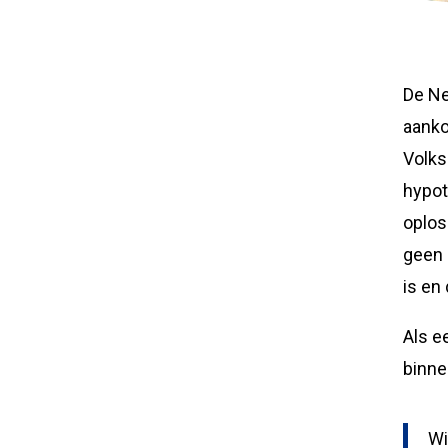
De Ne
aanko
Volks
hypot
oplos
geen 
is en
Als e
binne
Wi