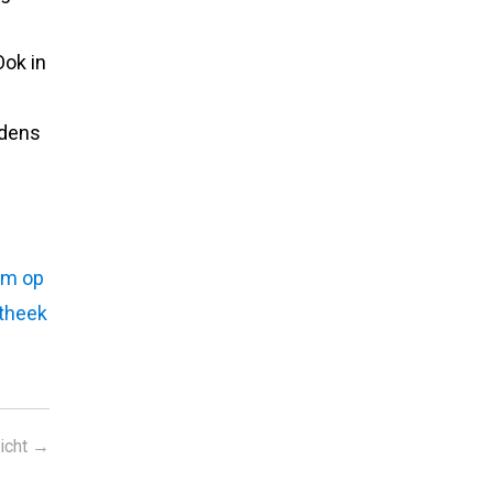
n
Ook in
.
udens
om op
theek
icht
→