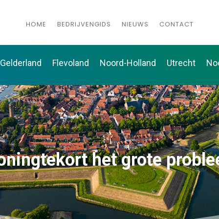
HOME
BEDRIJVENGIDS
NIEUWS
CONTACT
Gelderland
Flevoland
Noord-Holland
Utrecht
No
oningtekort het grote probl