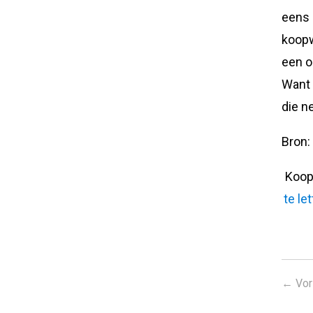
eens 
koopw
een o
Want 
die n
Bron:
Koop
te le
←
Vor