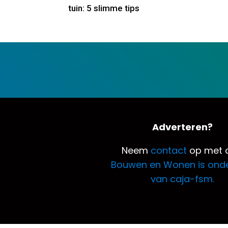
tuin: 5 slimme tips
Adverteren?
Neem
contact
op met o
Bouwen en Wonen is ond
van caja-fsm.