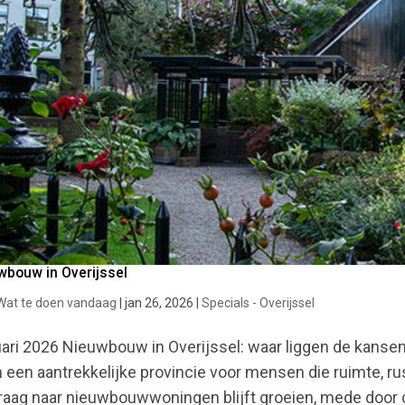
wbouw in Overijssel
Wat te doen vandaag
|
jan 26, 2026
|
Specials - Overijssel
ari 2026 Nieuwbouw in Overijssel: waar liggen de kansen 
n een aantrekkelijke provincie voor mensen die ruimte, r
raag naar nieuwbouwwoningen blijft groeien, mede door d