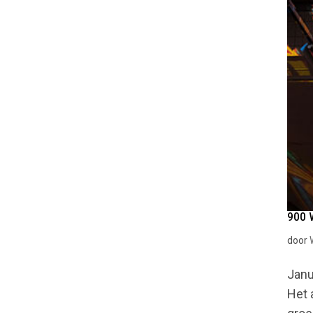
900 
door
Janu
Het 