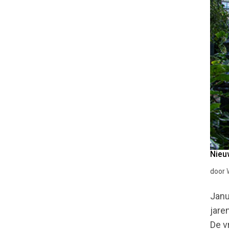
Nieu
door
Janu
jare
De v