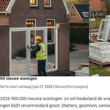
000 nieuwe woningen
Wat te doen vandaag
|
jun 27, 2026
|
Nieuws[Homepagina]
 2026 900.000 nieuwe woningen: zo wil Nederland de wo
ngen blijft onverminderd groot. Starters, gezinnen, seni