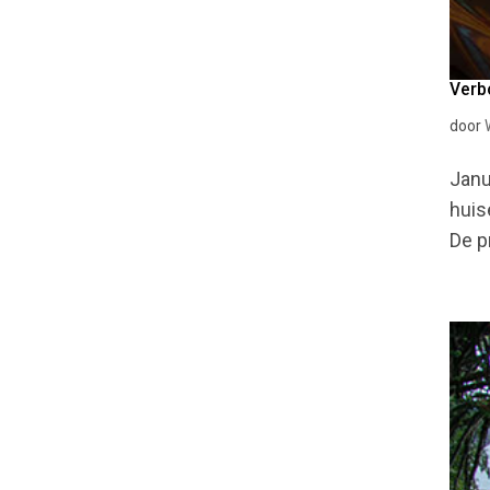
Verb
door
Janu
huis
De p