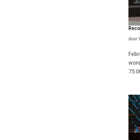
Reco
door
Febr
woni
75.0