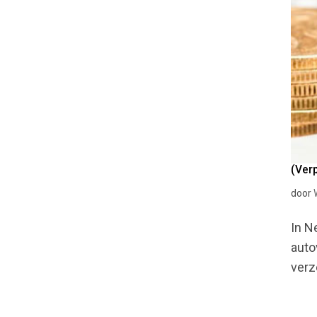
(Verp
door
In N
auto
verz