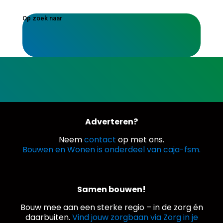
Op zoek naar
Adverteren?
Neem
contact
op met ons.
Bouwen en Wonen is onderdeel van caja-fsm.
Samen bouwen!
Bouw mee aan een sterke regio – in de zorg én
daarbuiten.
Vind jouw zorgbaan via Zorg in je