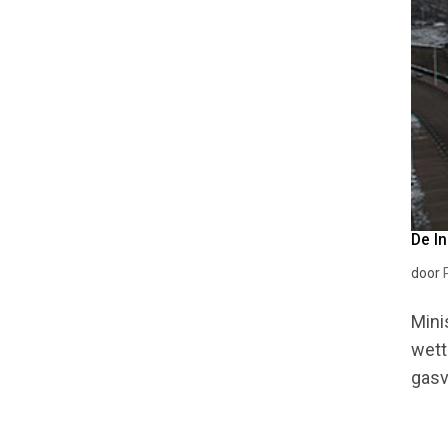
De In
door
Mini
wett
gasv