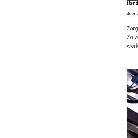
Hand
door
Zorg
Zo v
werk