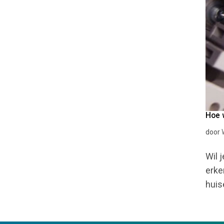
Hoe w
door
Wil 
erke
huis