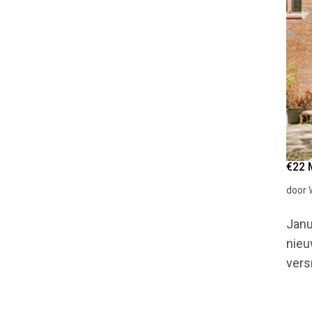
€22 
door
Janu
nieu
vers