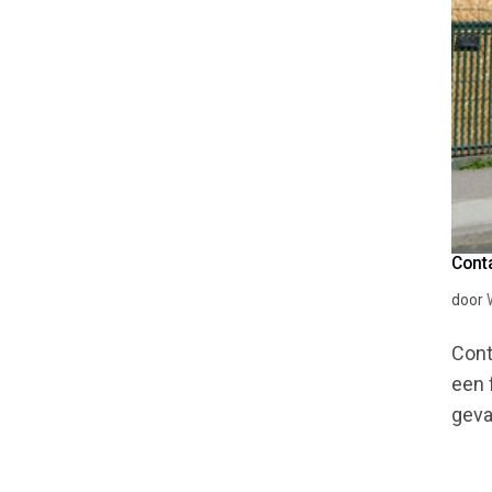
Cont
door
Cont
een 
geva