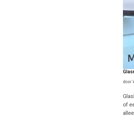
Glas
door
Glas
of e
alle