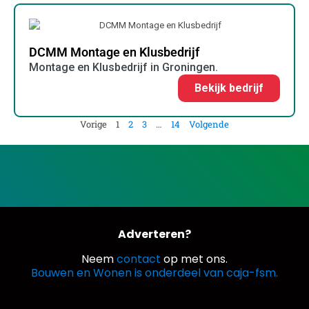
DCMM Montage en Klusbedrijf
Montage en Klusbedrijf in Groningen.
Bekijk bedrijf
Vorige
1
2
3
…
14
Volgende
Adverteren?
Neem
contact
op met ons.
Bouwen en Wonen is onderdeel van caja-fsm.