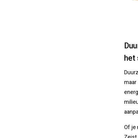
Duu
het
Duurz
maar 
energ
milie
aanpa
Of je
Zeist