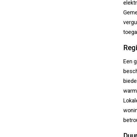
elekt
Gemee
vergu
toega
Regi
Een g
besch
biede
warmt
Lokal
wonin
betro
Duur