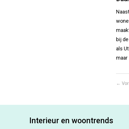
Naast
wonen
maakt
bij d
als U
maar 
←
Vor
Interieur en woontrends