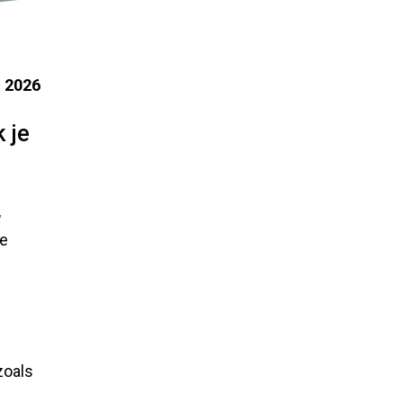
i 2026
 je
,
de
zoals