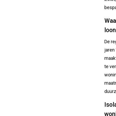
bespa
Waar
loon
De re
jaren
maakt
te ve
wonin
maatr
duurz
Isol
won