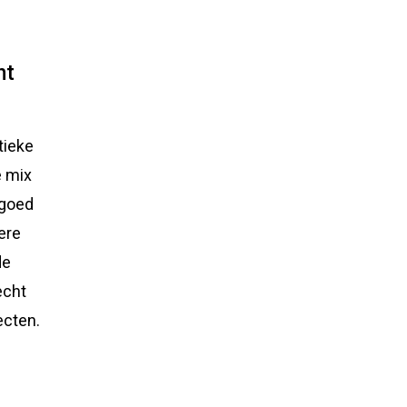
ht
tieke
e mix
 goed
were
de
echt
ecten.