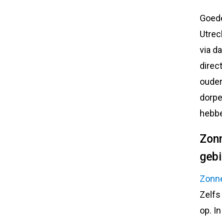
Goede
Utrec
via da
direc
ouder
dorpe
hebb
Zonn
geb
Zonn
Zelfs
op. I