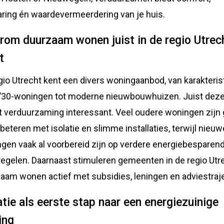
ring én waardevermeerdering van je huis.
om duurzaam wonen juist in de regio Utrec
t
gio Utrecht kent een divers woningaanbod, van karakteris
 ’30-woningen tot moderne nieuwbouwhuizen. Juist dez
 verduurzaming interessant. Veel oudere woningen zijn
rbeteren met isolatie en slimme installaties, terwijl nieu
gen vaak al voorbereid zijn op verdere energiebesparen
egelen. Daarnaast stimuleren gemeenten in de regio Utr
aam wonen actief met subsidies, leningen en adviestraj
atie als eerste stap naar een energiezuinige
ing