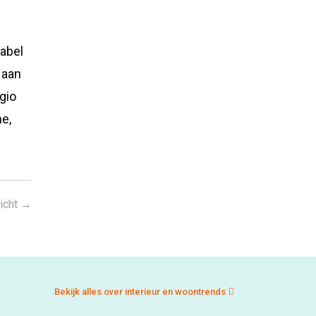
label
 aan
gio
e,
icht
→
Bekijk alles over interieur en woontrends