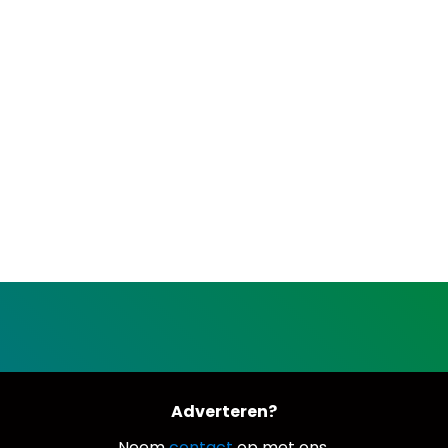
Adverteren?
Neem
contact
op met ons.