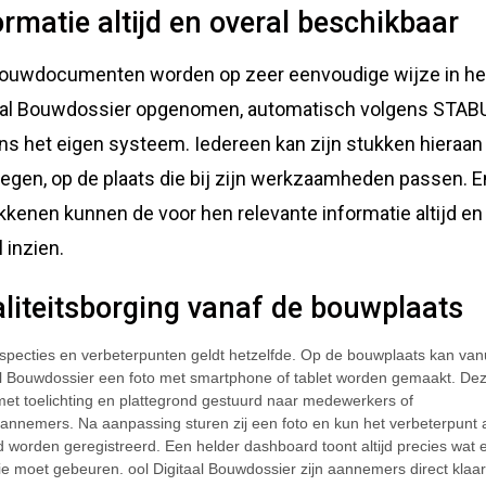
ormatie altijd en overal beschikbaar
bouwdocumenten worden op zeer eenvoudige wijze in he
aal Bouwdossier opgenomen, automatisch volgens STAB
ns het eigen systeem. Iedereen kan zijn stukken hieraan
egen, op de plaats die bij zijn werkzaamheden passen. En
kkenen kunnen de voor hen relevante informatie altijd en
 inzien.
liteitsborging vanaf de bouwplaats
nspecties en verbeterpunten geldt hetzelfde. Op de bouwplaats kan van
al Bouwdossier een foto met smartphone of tablet worden gemaakt. De
met toelichting en plattegrond gestuurd naar medewerkers of
annemers. Na aanpassing sturen zij een foto en kun het verbeterpunt 
d worden geregistreerd. Een helder dashboard toont altijd precies wat 
ie moet gebeuren. ool Digitaal Bouwdossier zijn aannemers direct klaa