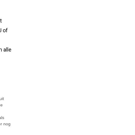
t
U of
 alle
uit
ze
als
er nog
r