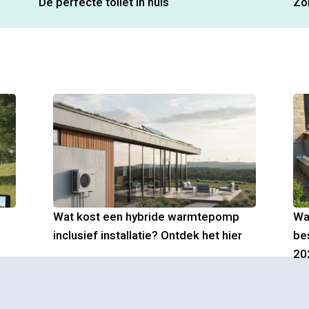
De perfecte toilet in huis
Zo
Wat kost een hybride warmtepomp
Wa
inclusief installatie? Ontdek het hier
be
20