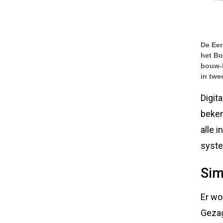
De Eer
het Bo
bouw-b
in twe
Digit
beken
alle 
syste
Sim
Er wo
Gezag