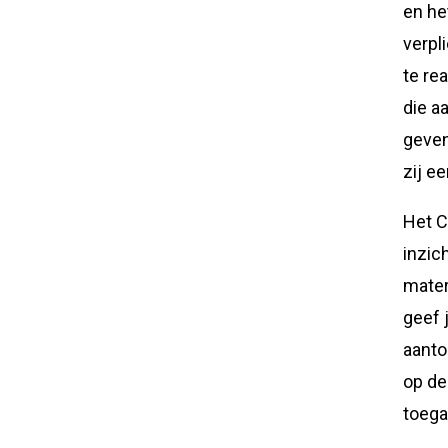
en he
verpl
te re
die a
geven
zij e
Het C
inzic
mater
geef 
aanto
op de
toega