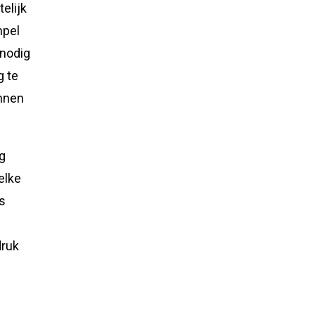
elijk
mpel
 nodig
g te
unnen
g
elke
es
druk