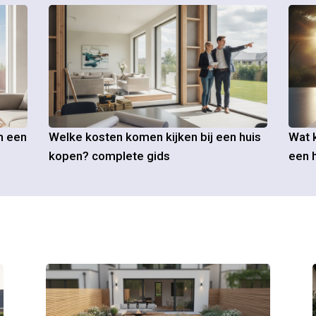
m een
Welke kosten komen kijken bij een huis
Wat k
kopen? complete gids
een h