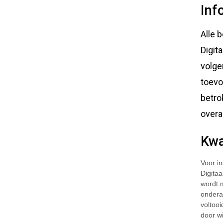
Inf
Alle 
Digit
volge
toevo
betro
overal
Kwa
Voor i
Digita
wordt 
ondera
voltooi
door w