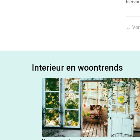
hiervoo
←
Vor
Interieur en woontrends