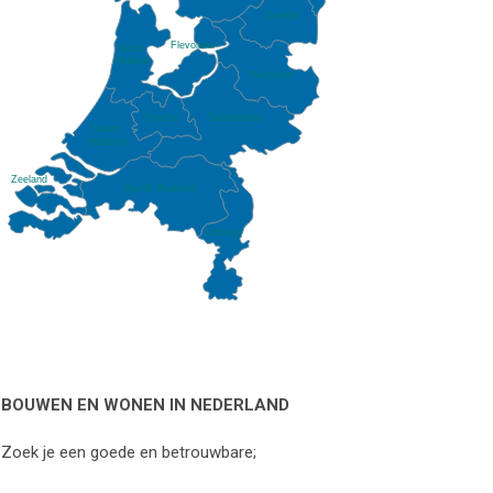
Drenthe
Flevoland
North
Holland
Overijssel
Gelderland
Utrecht
South
Holland
Zeeland
North Brabant
Limburg
BOUWEN EN WONEN IN NEDERLAND
Zoek je een goede en betrouwbare;