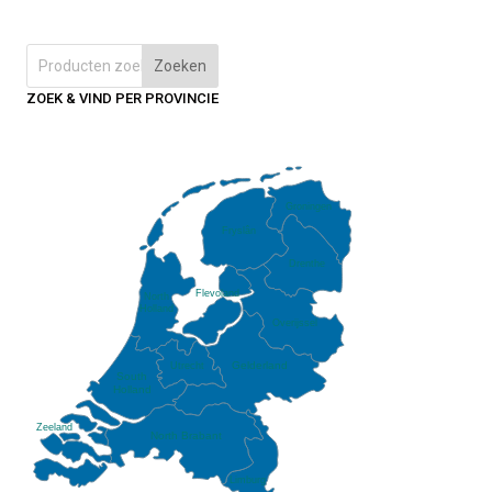
Zoeken
ZOEK & VIND PER PROVINCIE
Groningen
Fryslân
Drenthe
Flevoland
North
Holland
Overijssel
Gelderland
Utrecht
South
Holland
Zeeland
North Brabant
Limburg