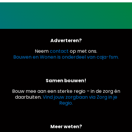
Adverteren?
Neem
contact
op met ons.
Bouwen en Wonen is onderdeel van caja-fsm.
Samen bouwen!
Bouw mee aan een sterke regio – in de zorg én
daarbuiten.
Vind jouw zorgbaan via Zorg in je
Regio.
Meer weten?