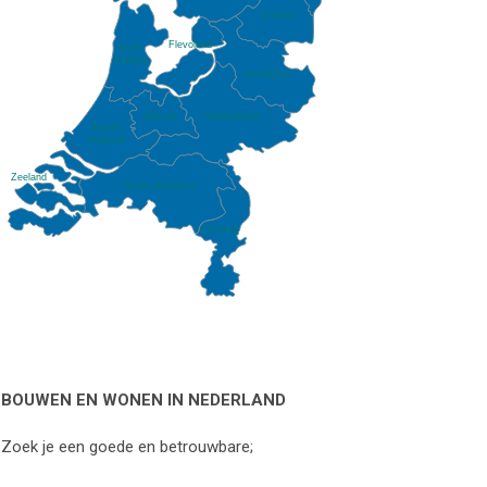
Drenthe
Flevoland
North
Holland
Overijssel
Gelderland
Utrecht
South
Holland
Zeeland
North Brabant
Limburg
BOUWEN EN WONEN IN NEDERLAND
Zoek je een goede en betrouwbare;