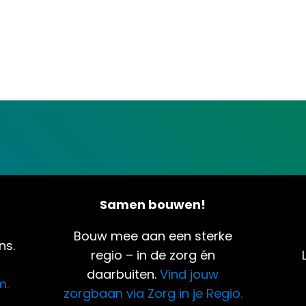
Samen bouwen!
Bouw mee aan een sterke
ns.
regio – in de zorg én
daarbuiten.
Vind jouw
m.
zorgbaan via Zorg in je Regio.