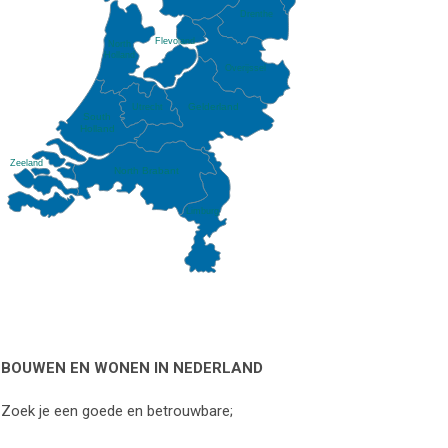
Drenthe
Flevoland
North
Holland
Overijssel
Gelderland
Utrecht
South
Holland
Zeeland
North Brabant
Limburg
BOUWEN EN WONEN IN NEDERLAND
Zoek je een goede en betrouwbare;