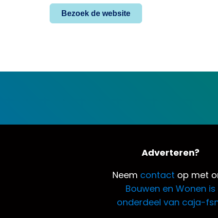
Bezoek de website
Adverteren?
Neem
contact
op met o
Bouwen en Wonen is
onderdeel van caja-fs