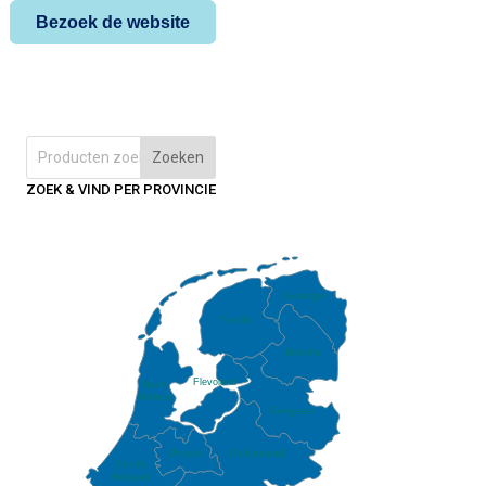
Bezoek de website
Zoeken
ZOEK & VIND PER PROVINCIE
Groningen
Fryslân
Drenthe
Flevoland
North
Holland
Overijssel
Gelderland
Utrecht
South
Holland