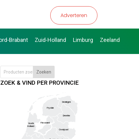
Adverteren
ord-Brabant
Zuid-Holland
Limburg
Zeeland
Zoeken
ZOEK & VIND PER PROVINCIE
Groningen
Fryslân
Drenthe
Flevoland
North
Holland
Overijssel