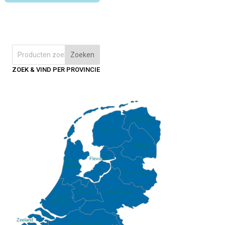
Zoeken
ZOEK & VIND PER PROVINCIE
Groningen
Fryslân
Drenthe
Flevoland
North
Holland
Overijssel
Gelderland
Utrecht
South
Holland
Zeeland
North Brabant