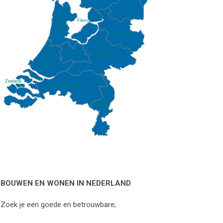
Drenthe
Flevoland
North
Holland
Overijssel
Gelderland
Utrecht
South
Holland
Zeeland
North Brabant
Limburg
BOUWEN EN WONEN IN NEDERLAND
Zoek je een goede en betrouwbare;