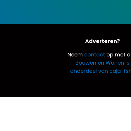
Adverteren?
Neem
contact
op met o
Bouwen en Wonen is
onderdeel van caja-fs