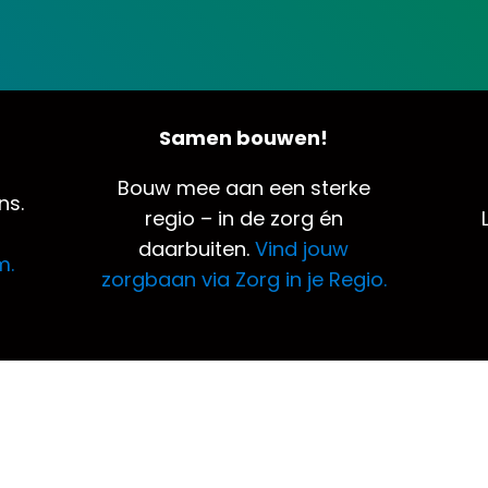
Samen bouwen!
Bouw mee aan een sterke
ns.
regio – in de zorg én
daarbuiten.
Vind jouw
m.
zorgbaan via Zorg in je Regio.