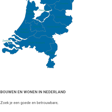
Drenthe
Flevoland
North
Holland
Overijssel
Gelderland
Utrecht
South
Holland
Zeeland
North Brabant
Limburg
BOUWEN EN WONEN IN NEDERLAND
Zoek je een goede en betrouwbare;