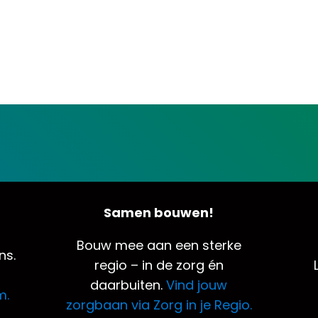
Samen bouwen!
Bouw mee aan een sterke
ns.
regio – in de zorg én
daarbuiten.
Vind jouw
m.
zorgbaan via Zorg in je Regio.