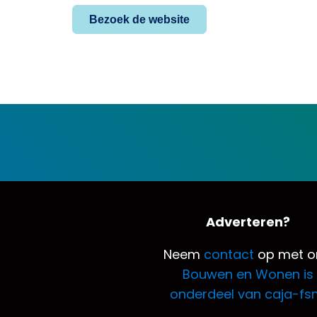
Bezoek de website
Adverteren?
Neem
contact
op met o
Bouwen en Wonen is
onderdeel van caja-fs