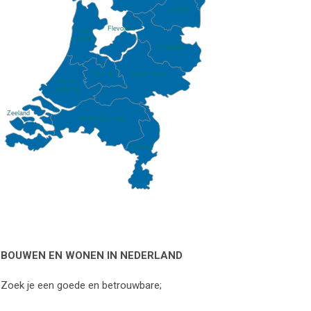
Drenthe
Flevoland
North
Holland
Overijssel
Gelderland
Utrecht
South
Holland
Zeeland
North Brabant
Limburg
BOUWEN EN WONEN IN NEDERLAND
Zoek je een goede en betrouwbare;