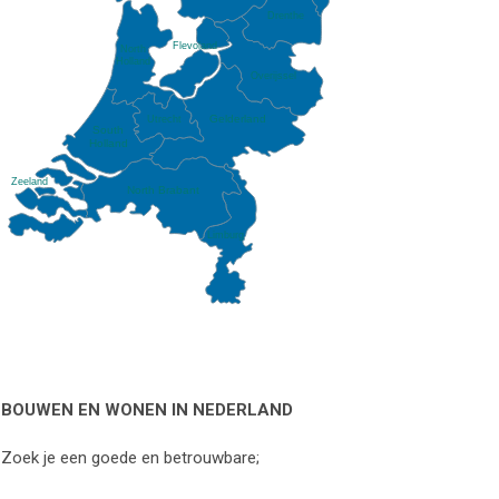
Drenthe
Flevoland
North
Holland
Overijssel
Gelderland
Utrecht
South
Holland
Zeeland
North Brabant
Limburg
BOUWEN EN WONEN IN NEDERLAND
Zoek je een goede en betrouwbare;